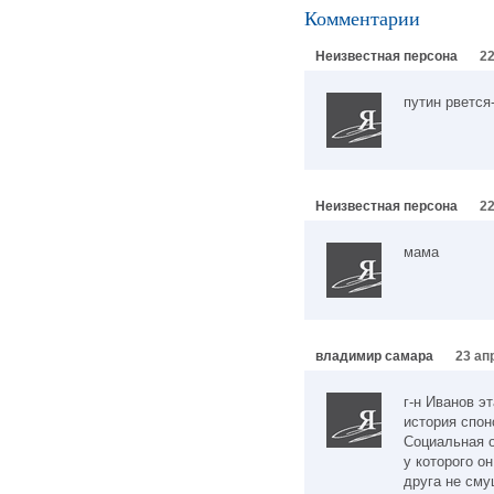
Комментарии
Неизвестная персона
22
путин рвется-
Неизвестная персона
22
мама
владимир самара
23 ап
г-н Иванов э
история спон
Социальная 
у которого о
друга не сму