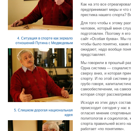
Как на это все отреагирова
предпринимает меры и что 
престижа нашего спорта? Во
Для того чтобы к этому раз
человек, который меня слуш
подготовлен. Поэтому я ег
4. Ситуация в спорте как зеркало
сайт «Особая буква». Мы го
отношений Путина с Медведевым
чтобы было понятно, какие 
ожидают, надо вообще понят
представляет.
Мы говорили в прошлый раз
Одна система — социалисти
сверху вниз, и которая пр
спорту. И по этой системе 
грубо говоря, капиталистич
самообеспечении, на самоо
которая спорт рассматривае
Исходя из этих двух соста
происходит сегодня у нас в
5. Слишком дорогая национальная
огласил мнение спортивных
идея
политологов и социологов, 
спорта правильней всего на
работает «по понятиям».