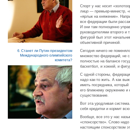
Спорт у нас носит «золотоо
лицо — премьер-министр, «
«ярлык на княжение». Напр
все федерации были рассаж
И они там полноценно упра
руководителями второго и т
фигурой был этот начальник
объективной причиной.
Сегодня ничего не поменял
6. Станет ли Путин президентом
Международного олимпийского
множество федераций, не 
комитета?
полностью на балансе госуд
баскетбол, и хоккей, и фиг
С одной стороны, федераци
надо как-то жить. А как вы
иметь посредника, который
его ближнему окружению и 
существование.
Вот эта уродливая система.
себя кредитки и кормит всю
Вообще, все это у нас наз
«спонсорство». Слово надо 
настоящим спонсорством эт