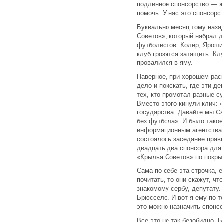
подлинное спонсорство — ж
помочь. У нас это спонсорс
Буквально месяц тому наз
Советов», который набрал 
футболистов. Колер, Яроши
клуб грозятся затащить. Кл
провалился в яму.
Наверное, при хорошем рас
дело и поискать, где эти д
тех, кто промотал разные 
Вместо этого кинули клич:
государства. Давайте мы С
без футбола». И было тако
информационным агентства
состоялось заседание прав
двадцать два спонсора для
«Крылья Советов» по покры
Сама по себе эта строчка, 
почитать, то они скажут, чт
знакомому сербу, депутату.
Брюсселе. И вот я ему по т
это можно назначить спонс
Все это не так безобидно. 