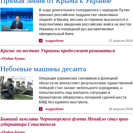
Прямая линия от Крыма к Украине
В ходе длительного теледиалога с народом Путин
признал российское подданство «вежливых
людей» в Крыму, весьма осторожно высказался о
перспективах введения российских войск на восток
Украины и в очередной раз раскритиковал
официальный Киев.
подробнее
17 апреля 2014
Кризис на востоке Украины продолжает развиваться
«Особая буква»
Небоевые машины десанта
Операция украинских силовиков в Донецкой
области не впечатляет результатами: единственной
победой стал захват небольшого аэродрома, а
попытки взять под контроль ситуацию в
Краматорске обернулись позорной сдачей шести
БМД без единого выстрела.
подробнее
16 апреля 2014
Бывший замглавы Черноморского флота Меняйло стал врио
губернатора Севастополя
«Особая буква»