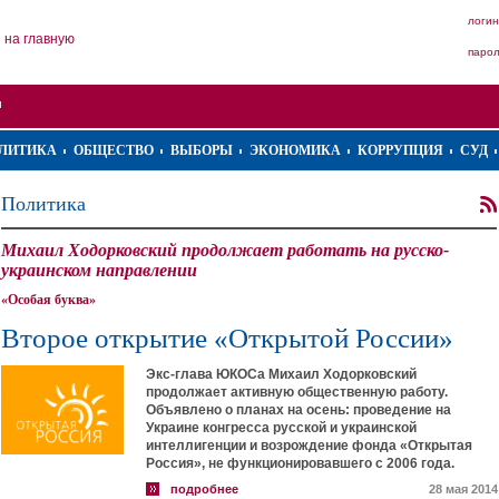
логин
на главную
паро
ЛИТИКА
ОБЩЕСТВО
ВЫБОРЫ
ЭКОНОМИКА
КОРРУПЦИЯ
СУД
Политика
Михаил Ходорковский продолжает работать на русско-
украинском направлении
«Особая буква»
Второе открытие «Открытой России»
Экс-глава ЮКОСа Михаил Ходорковский
продолжает активную общественную работу.
Объявлено о планах на осень: проведение на
Украине конгресса русской и украинской
интеллигенции и возрождение фонда «Открытая
Россия», не функционировавшего с 2006 года.
подробнее
28 мая 2014