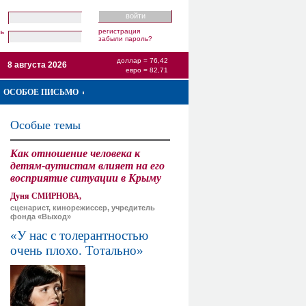
регистрация
ль
забыли пароль?
доллар = 76,42
8 августа 2026
евро = 82,71
ОСОБОЕ ПИСЬМО
Особые темы
Как отношение человека к
детям-аутистам влияет на его
восприятие ситуации в Крыму
Дуня СМИРНОВА,
сценарист, кинорежиссер, учредитель
фонда «Выход»
«У нас с толерантностью
очень плохо. Тотально»