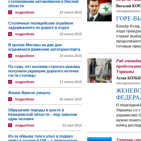
столкновении автомобилей в Омской
области
Виталий КОР
обозреватель
подробнее
24 июня 2015
ГОРЕ-В
Столичные полицейские ограбили
Башар Асад, 
задержанного по дороге в отдел
ходе гражда
подробнее
19 июня 2015
стране выбо
продолжаются
В центре Москвы на два дня
готовые приз
ограничили движение автотранспорта
подробнее
19 июня 2015
Ряд очевидн
продолжающ
По семь лет колонии строгого режима
получили укравшие дорогого котенка
Украины
гости столицы
Аглая БОЛЬ
подробнее
17 июня 2015
обозреватель
ЖЕНЕВС
Жанна Фриске умерла
ФЕДЕРА
подробнее
16 июня 2015
О переоценен
Обрушение породы в шахте в
Украины со 
Кемеровской области – под завалом
украинских С
один человек
нужно понят
конец распад
подробнее
22 мая 2015
Из-за обрыва троса упал в подвал
Украина ст
лифт в здании АЗЛК – с переломами