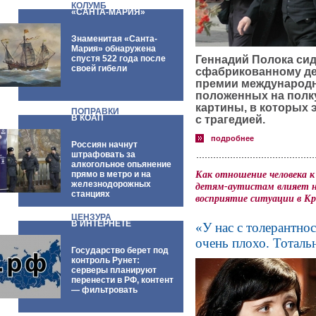
КОЛУМБ
«САНТА-МАРИЯ»
Знаменитая «Санта-
Мария» обнаружена
спустя 522 года после
Геннадий Полока сид
своей гибели
сфабрикованному де
премии международн
положенных на полк
картины, в которых
ПОПРАВКИ
В КОАП
с трагедией.
подробнее
Россиян начнут
штрафовать за
алкогольное опьянение
Как отношение человека к
прямо в метро и на
железнодорожных
детям-аутистам влияет н
станциях
восприятие ситуации в К
ЦЕНЗУРА
В ИНТЕРНЕТЕ
«У нас с толерантно
очень плохо. Тоталь
Государство берет под
контроль Рунет:
серверы планируют
перенести в РФ, контент
— фильтровать