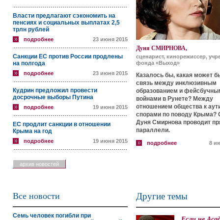
Власти предлагают сэкономить на
пенсиях и социальных выплатах 2,5
трлн рублей
подробнее
23 июня 2015
Дуня СМИРНОВА,
Санкции ЕС против России продлены
сценарист, кинорежиссер, учр
на полгода
фонда «Выход»
подробнее
23 июня 2015
Казалось бы, какая может б
связь между инклюзивным
Кудрин предложил провести
образованием и фейсбучны
досрочные выборы Путина
войнами в Рунете? Между
отношением общества к аут
подробнее
19 июня 2015
спорами по поводу Крыма? 
Дуня Смирнова проводит п
ЕС продлит санкции в отношении
параллели.
Крыма на год
подробнее
19 июня 2015
подробнее
8 и
архив новостей
Все новости
Другие темы
Семь человек погибли при
Если не Аса