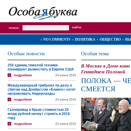
поиск:
NO COMMENTS
ПОЛИТИКА
ОБЩЕСТВО
ВЫ
Особые новости
Особая тема
250 единиц тяжелой техники
В Москве в Доме кин
планируют разместить в Европе США
Геннадием Полокой
подробнее
24 июня 2015
ПОЛОКА — Ч
Международный трибунал по делу о
СМЕЕТСЯ
сбитом над Донбассом «Боинге» хотят
организовать Нидерланды
подробнее
24 июня 2015
Газопровод в Крым стоимостью 20
млрд рублей начнут строить в 2016
году
подробнее
23 июня 2015