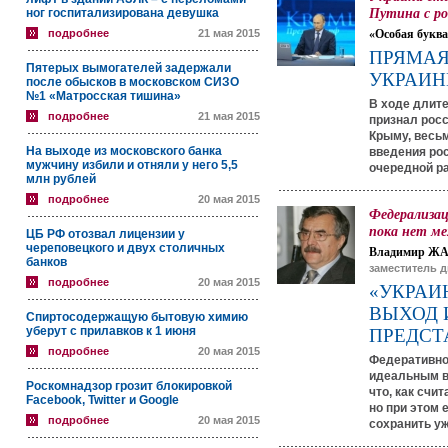
Путина с ро
ног госпитализирована девушка
подробнее
21 мая 2015
«Особая буква
ПРЯМАЯ
Пятерых вымогателей задержали
УКРАИН
после обысков в московском СИЗО
№1 «Матросская тишина»
В ходе длит
подробнее
21 мая 2015
признал рос
Крыму, весь
На выходе из московского банка
введения рос
мужчину избили и отняли у него 5,5
очередной р
млн рублей
подробнее
20 мая 2015
Федерализа
пока нет ме
ЦБ РФ отозвал лицензии у
череповецкого и двух столичных
Владимир Ж
банков
заместитель д
подробнее
20 мая 2015
«УКРАИ
ВЫХОД 
Спиртосодержащую бытовую химию
уберут с прилавков к 1 июня
ПРЕДСТ
подробнее
20 мая 2015
Федеративно
идеальным в
Роскомнадзор грозит блокировкой
что, как счи
Facebook, Twitter и Google
но при этом 
подробнее
20 мая 2015
сохранить уж