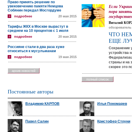
Право принять решение по
увековечению памяти Немцова
Если Украин
Собянин передал Мосгордуме
пора занять
государстве
подробнее
20 мая 2015
Виталий КОР
Тарифы ЖКХ в Москве вырастут в
обозреватель
среднем на 10 процентов с 1 июля
ЧТО НЕ
подробнее
20 мая 2015
ЕЩЕ ЛУ
Россияне стали в два раза хуже
Сохранение 
относиться к мусульманам
устройства н
подробнее
19 мая 2015
Федерализац
страны и на 
скорее это п
архив новостей
полный список
Постоянные авторы
Владимир КАРПОВ
Илья Пономарев
Павел Салин
Кристофер Стоуни