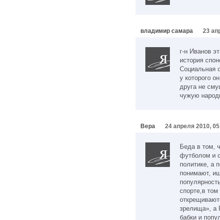
владимир самара
23 ап
г-н Иванов э
история спон
Социальная 
у которого о
друга не сму
чужую народ
Вера
24 апреля 2010, 05
Беда в том, ч
футболом и с
политике, а п
понимают, и
популярность
спорте,в том
открещиваютс
зрелища», а 
бабки и попу