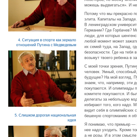
можешь выдвигаться». И не
Потому что мы прекрасно п
элита. Капиталы на Западе.
В ленинградском университе
Германии? Где Горбачев? М
люди, для которых шенгенск
4. Ситуация в спорте как зеркало
любой момент может зажать 
отношений Путина с Медведевым
их семей туда, на Запад, гд
безопасности. Где на тебя 
возьмут твоего ребенка в з
С моей точки зрения, Путин
человек. Умный, способный
будущее? На мой взгляд, П
знаем, что, например, эти 
покупаются. И олимпиады п
комитете покупаются. И был
делегаты за небольшую мзд
избирают того, кого надо.
видит себя в олимпийских с
5. Слишком дорогая национальная
бешеную спортоманию я объ
идея
Я понимаю, что премьер — э
нее надо уходить. Кроме то
а не розы. И в этом смысле