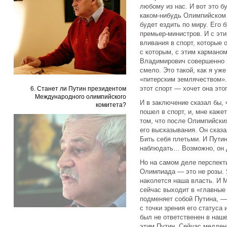
любому из нас. И вот это б
каком-нибудь Олимпийском 
будет ездить по миру. Его 
премьер-министров. И с эти
вливания в спорт, которые 
с которым, с этим кармано
Владимирович совершенно н
смело. Это такой, как я уж
«питерским землячеством». 
этот спорт — хочет она этог
6. Станет ли Путин президентом
Международного олимпийского
И в заключение сказал бы,
комитета?
пошел в спорт, и, мне каже
том, что после Олимпийских
его высказывания. Он сказа
Бить себя плетьми. И Пути
наблюдать… Возможно, он д
Но на самом деле перспект
Олимпиада — это не розы. 
наколется наша власть. И М
сейчас выходит в «главные 
подменяет собой Путина, —
с точки зрения его статуса
был не ответственен в наше
этим Путин. Сейчас медлен