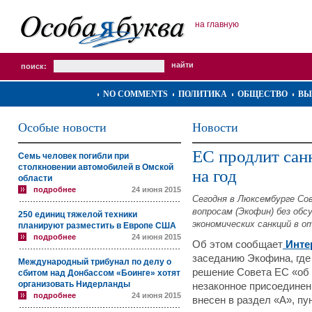
на главную
поиск:
NO COMMENTS
ПОЛИТИКА
ОБЩЕСТВО
ВЫ
Особые новости
Новости
ЕС продлит сан
Семь человек погибли при
столкновении автомобилей в Омской
на год
области
подробнее
24 июня 2015
Сегодня в Люксембурге Со
вопросам (Экофин) без обс
250 единиц тяжелой техники
экономических санкций в 
планируют разместить в Европе США
подробнее
24 июня 2015
Об этом сообщает
Инте
заседанию Экофина, где
Международный трибунал по делу о
решение Совета ЕС «об 
сбитом над Донбассом «Боинге» хотят
организовать Нидерланды
незаконное присоединен
подробнее
24 июня 2015
внесен в раздел «А», п