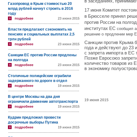
в заседаниях, принимаю
Газопровод в Крым стоимостью 20
млрд рублей начнут строить в 2016
17 июня Комитет постоя
году
в Брюсселе принял реше
подробнее
23 июня 2015
против России на полгод
институтах ЕС
сообщил аг
Власти предлагают сэкономить на
решение о продлении мер Е
пенсиях и социальных выплатах 2,5
трлн рублей
Санкции против Крыма 
подробнее
23 июня 2015
года и действуют до 23 
с запрета импорта в ЕС 
Санкции ЕС против России продлены
Позже Евросоюз запрети
на полгода
количество товаров из 
подробнее
23 июня 2015
в экономику полуостров
Столичные полицейские ограбили
задержанного по дороге в отдел
подробнее
19 июня 2015
В центре Москвы на два дня
19 июня 2015
ограничили движение автотранспорта
подробнее
19 июня 2015
Кудрин предложил провести
досрочные выборы Путина
подробнее
19 июня 2015