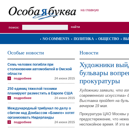
на главную
поиск:
NO COMMENTS
ПОЛИТИКА
ОБЩЕСТВО
ВЫ
Особые новости
Новости
Художники выйд
Семь человек погибли при
столкновении автомобилей в Омской
бульвары вопре
области
подробнее
24 июня 2015
прокуратуры
250 единиц тяжелой техники
Художники заявили, что г
планируют разместить в Европе США
современного искусства» 
подробнее
24 июня 2015
Выставка пройдет на буль
вечером 19 мая.
Международный трибунал по делу о
сбитом над Донбассом «Боинге» хотят
Прокуратура ЦАО Москвы у
организовать Нидерланды
предостережение, что неже
подробнее
24 июня 2015
неспокойное время. И это м