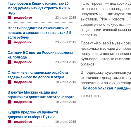
«Этот проект — подарок ху
Газопровод в Крым стоимостью 20
млрд рублей начнут строить в 2016
от нашего права на подарок
году
нарушаем», — цитируют сл
подробнее
23 июня 2015
выставки, РИА «Новости». 
современного искусства» —
Власти предлагают сэкономить на
акцию политической сама си
пенсиях и социальных выплатах 2,5
запреты».
трлн рублей
подробнее
23 июня 2015
Проект «Кочевой музей сов
несколько месяцев до пров
Санкции ЕС против России продлены
прогулки» и возникновения
на полгода
бульваре, которые вызвали
подробнее
23 июня 2015
органов.
В поддержку художников уж
Столичные полицейские ограбили
задержанного по дороге в отдел
столичного департамента ку
подробнее
19 июня 2015
проведена и он лично собир
«
Комсомольская правда
».
В центре Москвы на два дня
18 мая 2012
ограничили движение автотранспорта
подробнее
19 июня 2015
Кудрин предложил провести
досрочные выборы Путина
подробнее
19 июня 2015