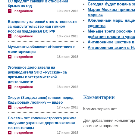
ЕС продлит санкции в отношении
Сегодня будет подана з
Крыма на год
Мэрия Москвы приняла 
подробнее
19 июня 2015
марша»
Юбилейный марш нацио
Введение уголовной ответственности
единства
за надругательство над гимном
Меньше трети россиян 
России поддержал ВС РФ
подробнее
18 июня 2015
действия власти в укр
Антивоенное шествие в
Музыканты обвиняют «Нашествие» в
Антивоенная акция в Н
милитаризации
подробнее
18 июня 2015
Уголовное дело завели на
руководителя ЭПО «Русские» за
призывы к экстремистской
деятельности
подробнее
18 июня 2015
Комментарии
Хирург (Залдостанов) пляшет перед
Кадыровым лезгинку — видео
подробнее
17 июня 2015
Комментариев нет.
По семь лет колонии строгого режима
Для добавления комментари
получили укравшие дорогого котенка
логином и паролем.
гости столицы
подробнее
17 июня 2015