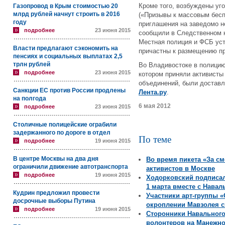
Кроме того, возбуждены уг
Газопровод в Крым стоимостью 20
млрд рублей начнут строить в 2016
(«Призывы к массовым бес
году
приглашения на заведомо н
подробнее
23 июня 2015
сообщили в Следственном 
Местная полиция и ФСБ уст
Власти предлагают сэкономить на
причастны к размещению п
пенсиях и социальных выплатах 2,5
трлн рублей
Во Владивостоке в полицию
подробнее
23 июня 2015
котором приняли активисты
объединений, были доставл
Санкции ЕС против России продлены
Лента.ру
.
на полгода
6 мая 2012
подробнее
23 июня 2015
Столичные полицейские ограбили
задержанного по дороге в отдел
По теме
подробнее
19 июня 2015
В центре Москвы на два дня
Во время пикета «За с
ограничили движение автотранспорта
активистов в Москве
подробнее
19 июня 2015
Ходорковский подписа
1 марта вместе с Нава
Кудрин предложил провести
Участники арт-группы 
досрочные выборы Путина
окроплении Мавзолея с
подробнее
19 июня 2015
Сторонники Навального
волонтеров на Манежн