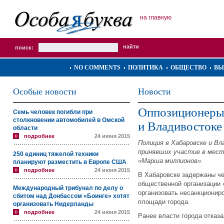
на главную
поиск:
NO COMMENTS
ПОЛИТИКА
ОБЩЕСТВО
ВЫ
Особые новости
Новости
Оппозиционеры
Семь человек погибли при
столкновении автомобилей в Омской
и Владивостоке
области
подробнее
24 июня 2015
Полиция в Хабаровске и Вл
принявших участие в мест
250 единиц тяжелой техники
«Марша миллионов».
планируют разместить в Европе США
подробнее
24 июня 2015
В Хабаровске задержаны ч
общественной организации 
Международный трибунал по делу о
организовать несанкционир
сбитом над Донбассом «Боинге» хотят
площади города.
организовать Нидерланды
подробнее
24 июня 2015
Ранее власти города отказ