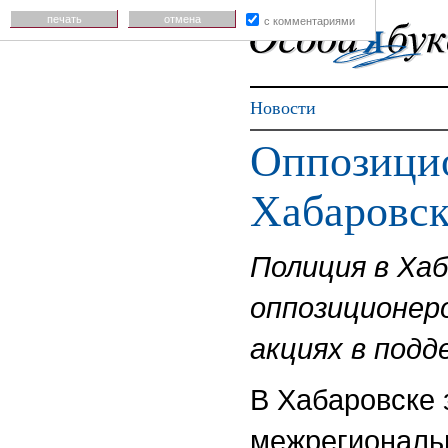
печать
отмена
с комментариями
Новости
Оппозици
Хабаровск
Полиция в Ха
оппозиционер
акциях в подд
В Хабаровске 
межрегиональ