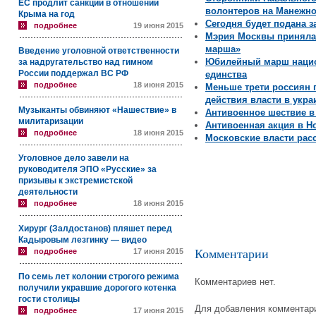
ЕС продлит санкции в отношении
волонтеров на Манежн
Крыма на год
Сегодня будет подана з
подробнее
19 июня 2015
Мэрия Москвы приняла 
марша»
Введение уголовной ответственности
Юбилейный марш нацио
за надругательство над гимном
России поддержал ВС РФ
единства
подробнее
18 июня 2015
Меньше трети россиян 
действия власти в укр
Музыканты обвиняют «Нашествие» в
Антивоенное шествие в
милитаризации
Антивоенная акция в Н
подробнее
18 июня 2015
Московские власти рас
Уголовное дело завели на
руководителя ЭПО «Русские» за
призывы к экстремистской
деятельности
подробнее
18 июня 2015
Хирург (Залдостанов) пляшет перед
Кадыровым лезгинку — видео
подробнее
17 июня 2015
Комментарии
По семь лет колонии строгого режима
Комментариев нет.
получили укравшие дорогого котенка
гости столицы
Для добавления комментари
подробнее
17 июня 2015