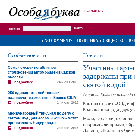
на главную
поиск:
NO COMMENTS
ПОЛИТИКА
ОБЩЕСТВО
ВЫ
Особые новости
Новости
Участники арт-
Семь человек погибли при
столкновении автомобилей в Омской
задержаны при 
области
подробнее
24 июня 2015
святой водой
250 единиц тяжелой техники
Акция на Красной площади 
планируют разместить в Европе США
подробнее
24 июня 2015
Как пишет сайт «ОВД-инф
Красной площади двух уч
Международный трибунал по делу о
сбитом над Донбассом «Боинге» хотят
Молодые люди, окропляя 
организовать Нидерланды
выкрикивали призыв, об
подробнее
24 июня 2015
Ленина,
«
Встань и уйди!
»