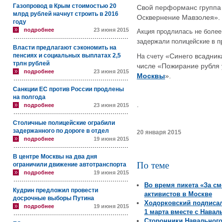
Газопровод в Крым стоимостью 20
Свой перформанс группа
млрд рублей начнут строить в 2016
Осквернение Мавзолея
»
.
году
подробнее
23 июня 2015
Акция продлилась не более
задержали полицейские в п
Власти предлагают сэкономить на
пенсиях и социальных выплатах 2,5
«
Синего всадник
На счету
трлн рублей
числе
«
Пожирание рубля 
подробнее
23 июня 2015
Москвы
».
Санкции ЕС против России продлены
на полгода
.
подробнее
23 июня 2015
Столичные полицейские ограбили
задержанного по дороге в отдел
20 января 2015
подробнее
19 июня 2015
В центре Москвы на два дня
По теме
ограничили движение автотранспорта
подробнее
19 июня 2015
Во время пикета «За с
Кудрин предложил провести
активистов в Москве
досрочные выборы Путина
Ходорковский подписа
подробнее
19 июня 2015
1 марта вместе с Нава
Сторонники Навального