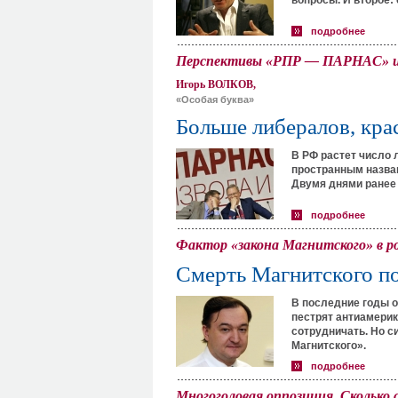
вопросы. И второе:
подробнее
Перспективы «РПР — ПАРНАС» и 
Игорь ВОЛКОВ,
«Особая буква»
Больше либералов, кра
В РФ растет число 
пространным назва
Двумя днями ранее 
подробнее
Фактор «закона Магнитского» в р
Смерть Магнитского п
В последние годы 
пестрят антиамерик
сотрудничать. Но с
Магнитского».
подробнее
Многоголовая оппозиция. Сколько