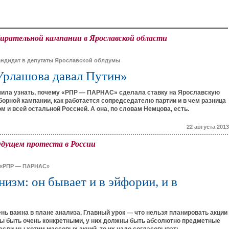
бирательной кампании в Ярославской области
андидат в депутаты Ярославской облдумы
Урлашова давал Путин»
шила узнать, почему «РПР — ПАРНАС» сделала ставку на Ярославскую
борной кампании, как работается сопредседателю партии и в чем разница
м и всей остальной Россией. А она, по словам Немцова, есть.
22 августа 2013
удущем протеста в России
и «РПР — ПАРНАС»
изм: он бывает и в эйфории, и в
ень важна в плане анализа. Главный урок — что нельзя планировать акции
ны быть очень конкретными, у них должны быть абсолютно предметные