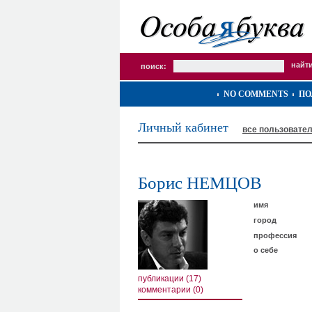
поиск:
NO COMMENTS
ПО
Личный кабинет
все пользовате
Борис НЕМЦОВ
имя
город
профессия
о себе
публикации (17)
комментарии (0)