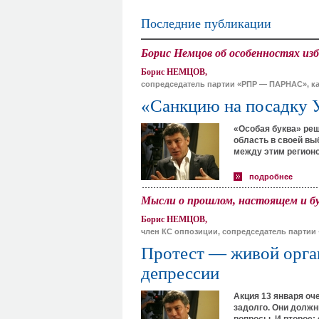
Последние публикации
Борис Немцов об особенностях из
Борис НЕМЦОВ,
сопредседатель партии «РПР — ПАРНАС», к
«Санкцию на посадку 
«Особая буква» ре
область в своей вы
между этим регионо
подробнее
Мысли о прошлом, настоящем и б
Борис НЕМЦОВ,
член КС оппозиции, сопредседатель парти
Протест — живой орган
депрессии
Акция 13 января оч
задолго. Они долж