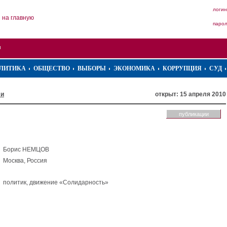
логин
на главную
паро
ЛИТИКА
ОБЩЕСТВО
ВЫБОРЫ
ЭКОНОМИКА
КОРРУПЦИЯ
СУД
ли
открыт: 15 апреля 2010
публикации
Борис НЕМЦОВ
Москва, Россия
политик, движение «Солидарность»