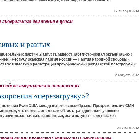
 если мы хотим массовых акций, то их надо согласовывать.
17 января 2013
либерального движения в целом
сивых и разных
либеральных партий. 2 августа Минюст зарегистрировал организацию с
нием «Республиканская партия России — Партия народной свободы».
стало известно о регистрации прохоровской «Гражданской платформы».
2 августа 2012
оссийско-американских отношениях
охоронила «перезагрузку»?
отношения РФ и США складываются своеобразно. Прокремлевские СМИ
анизмом, что не мешает элитам обеих стран довольно успешно
итуация может сильно измениться, если вступит в силу «закон
28 июня 2012
 стоят акции протеста? Репрессии и перспективы