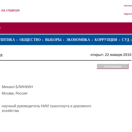
логин
на главную
паро
ЛИТИКА
ОБЩЕСТВО
ВЫБОРЫ
ЭКОНОМИКА
КОРРУПЦИЯ
СУД
ли
открыт: 22 января 2010
публикации
Михаил БЛИНКИН
Москва, Россия
научный руководитель НИИ транспорта и дорожного
хозяйства