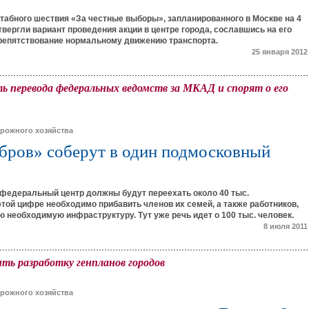
абного шествия «За честные выборы», запланированного в Москве на 4
твергли вариант проведения акции в центре города, сославшись на его
препятствование нормальному движению транспорта.
25 января 2012
перевода федеральных ведомств за МКАД и спорят о его
рожного хозяйства
бров» соберут в один подмосковный
 федеральный центр должны будут переехать около 40 тыс.
этой цифре необходимо прибавить членов их семей, а также работников,
необходимую инфраструктуру. Тут уже речь идет о 100 тыс. человек.
8 июля 2011
ть разработку генпланов городов
рожного хозяйства