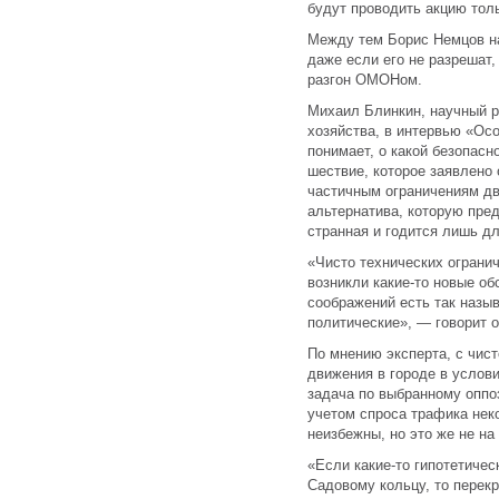
будут проводить акцию тол
Между тем Борис Немцов на
даже если его не разрешат,
разгон ОМОНом.
Михаил Блинкин, научный р
хозяйства, в интервью «Осо
понимает, о какой безопасн
шествие, которое заявлено
частичным ограничениям дви
альтернатива, которую пред
странная и годится лишь дл
«Чисто технических огранич
возникли какие-то новые об
соображений есть так назы
политические», — говорит о
По мнению эксперта, с чист
движения в городе в услов
задача по выбранному оппо
учетом спроса трафика нек
неизбежны, но это же не на
«Если какие-то гипотетичес
Садовому кольцу, то перек