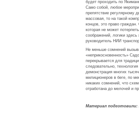
будет проходить по Якиман
Само собой, любое меропри
препятствие регулярному дв
массовая, то на такой комп
концов, это право граждан.
которая не может потерпеть
соображений, логики здесь
руководитель НИИ транспор
Не меньше сомнений вызыв
«неприкосновенность» Садо
перекрывается для традици
следовательно, технология 
демонстрация многих тысяч
милиционеров в беге, по ме
никаких сомнений, что схе
отработана до мелочей и пр
Материал подготовили: