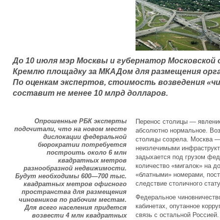
До 10 июля мэр Москвы и губернатор Московско
Кремлю площадку за МКАДом для размещения орг
По оценкам экспертов, стоимость возведения «ч
составит не менее 10 млрд долларов.
Опрошенные РБК эксперты
Перенос столицы — явление
подсчитали, что на новом месте
абсолютно нормальное. Воз
дислокации федеральной
столицы созрела. Москва — 
бюрократии потребуется
неизлечимыми инфраструк
построить около 6 млн
задыхается под грузом фед
квадратных метров
количество «мигалок» на до
разнообразной недвижимости.
«блатными» номерами, пост
Будут необходимы 600—700 тыс.
следствие столичного стату
квадратных метров офисного
пространства для размещения
Федеральное чиновничеств
чиновников по рабочим местам.
кабинетах, опутанное корр
Для всего населения придется
связь с остальной Россией.
возвести 4 млн квадратных