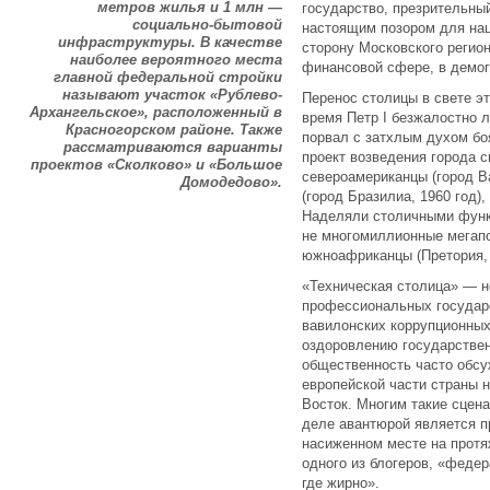
метров жилья и 1 млн —
государство, презрительный
социально-бытовой
настоящим позором для нац
инфраструктуры. В качестве
сторону Московского регио
наиболее вероятного места
финансовой сфере, в демо
главной федеральной стройки
называют участок «Рублево-
Перенос столицы в свете э
Архангельское», расположенный в
время Петр I безжалостно 
Красногорском районе. Также
порвал с затхлым духом б
рассматриваются варианты
проект возведения города с
проектов «Сколково» и «Большое
североамериканцы (город Ва
Домодедово».
(город Бразилиа, 1960 год),
Наделяли столичными функ
не многомиллионные мегапо
южноафриканцы (Претория, 
«Техническая столица» — н
профессиональных государ
вавилонских коррупционных
оздоровлению государствен
общественность часто обсу
европейской части страны н
Восток. Многим такие сцен
деле авантюрой является п
насиженном месте на прот
одного из блогеров, «федер
где жирно».