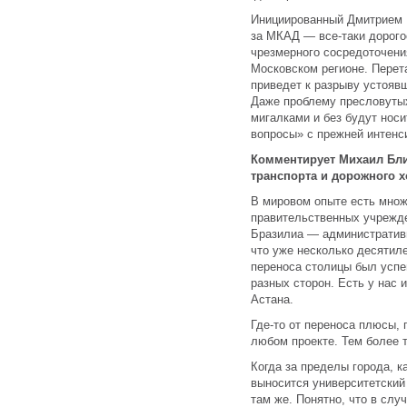
Инициированный Дмитрием
за МКАД — все-таки дорог
чрезмерного сосредоточени
Московском регионе. Перет
приведет к разрыву устояв
Даже проблему пресловутых
мигалками и без будут нос
вопросы» с прежней интенс
Комментирует Михаил Бл
транспорта и дорожного х
В мировом опыте есть множ
правительственных учрежде
Бразилиа — административн
что уже несколько десятил
переноса столицы был усп
разных сторон. Есть у нас 
Астана.
Где-то от переноса плюсы, 
любом проекте. Тем более 
Когда за пределы города, к
выносится университетский
там же. Понятно, что в сл