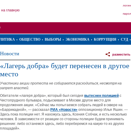
логин
на главную
паро
ЛИТИКА
ОБЩЕСТВО
ВЫБОРЫ
ЭКОНОМИКА
КОРРУПЦИЯ
СУД
Новости
разместить
«Лагерь добра» будет перенесен в другое
место
Участники акции протеста не собираются расходиться, несмотря на
запрет властей.
Обитатели «лагеря добра», который был сегодня
вытеснен полицией
с
Чистопрудного бульвара, подыскивают в Москве другое место для
продолжения акции. «Сейчас мы попытаемся собрать людей в сквере на
«Баррикадной», — рассказал
РИА «Новости»
оппозиционер Илья Яшин. —
Здесь пока полиции нет. Я нахожусь здесь, Ксения Собчак, и есть несколько
человек. В зависимости от реакции со стороны полиции будем принимать
решение: либо останемся здесь, либо переберемся на какую-то из других
площадей».