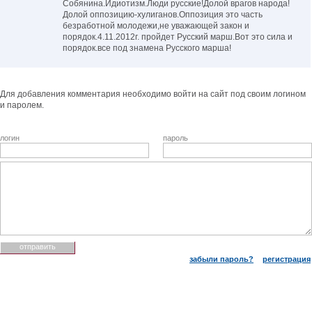
Собянина.Идиотизм.Люди русские!Долой врагов народа!
Долой оппозицию-хулиганов.Оппозиция это часть
безработной молодежи,не уважающей закон и
порядок.4.11.2012г. пройдет Русский марш.Вот это сила и
порядок.все под знамена Русского марша!
Для добавления комментария необходимо войти на сайт под своим логином
и паролем.
логин
пароль
забыли пароль?
регистрация