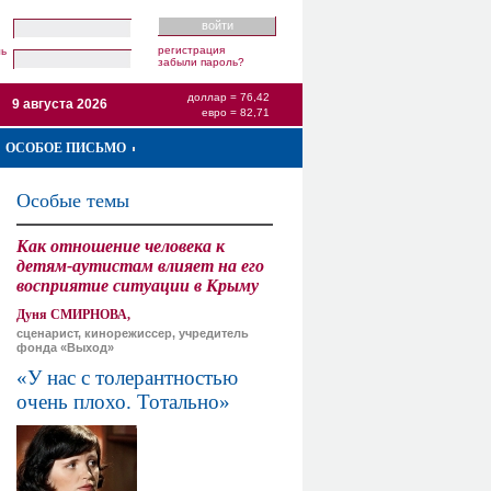
регистрация
ль
забыли пароль?
доллар = 76,42
9 августа 2026
евро = 82,71
ОСОБОЕ ПИСЬМО
Особые темы
Как отношение человека к
детям-аутистам влияет на его
восприятие ситуации в Крыму
Дуня СМИРНОВА,
сценарист, кинорежиссер, учредитель
фонда «Выход»
«У нас с толерантностью
очень плохо. Тотально»