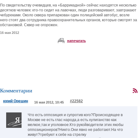
По свидетельству очевидцев, на «Баррикадной» сейчас находятся несколько
десятков человек: кто-то сидит на лавочках, люди разговаривают, завтракают
чебуреками. Около сквера припаркован один полицейский автобус, возле
него стоят два сотрудника правоохранительных органов, которые смотрят за
обстановкой. Сквер не огорожен.
16 мая 2012
напечатать
Комментарии
юрий Орешин
#22582
16 мая 2012, 10:45
Что есть оппозиция и супротив кого?Происходящее в
Москве не есть глас народа,а есть хулиганство как
мелкое,так и уголовное.Кто рукойводители этих якобы
оппозиционеров?Никто.Они явно не работают.На что
живут?требуют к себе на стрелку