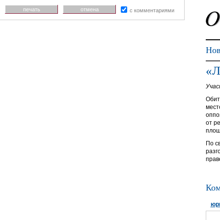
печать
отмена
с комментариями
Нов
«Л
Учас
Обит
мест
оппо
от р
площ
По с
разг
прав
Ком
юр