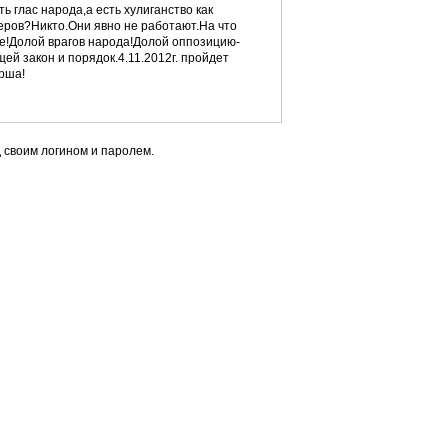
ь глас народа,а есть хулиганство как
еров?Никто.Они явно не работают.На что
е!Долой врагов народа!Долой оппозицию-
й закон и порядок.4.11.2012г. пройдет
рша!
 своим логином и паролем.