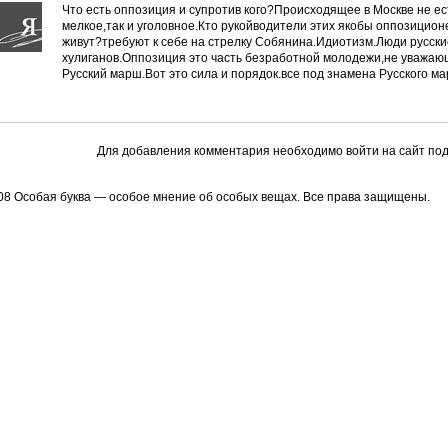
Что есть оппозиция и супротив кого?Происходящее в Москве не ест
мелкое,так и уголовное.Кто рукойводители этих якобы оппозицион
живут?требуют к себе на стрелку Собянина.Идиотизм.Люди русски
хулиганов.Оппозиция это часть безработной молодежи,не уважающе
Русский марш.Вот это сила и порядок.все под знамена Русского ма
Для добавления комментария необходимо войти на сайт под
08 Особая буква — особое мнение об особых вещах. Все права защищены.