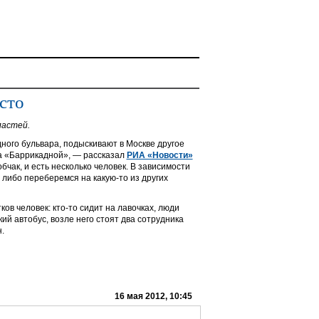
сто
ластей.
ного бульвара, подыскивают в Москве другое
а «Баррикадной», — рассказал
РИА «Новости»
чак, и есть несколько человек. В зависимости
либо переберемся на какую-то из других
ов человек: кто-то сидит на лавочках, люди
ий автобус, возле него стоят два сотрудника
.
16 мая 2012, 10:45