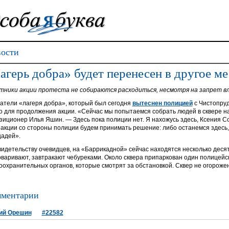
ости
агерь добра» будет перенесен в другое ме
тники акции протеста не собираются расходиться, несмотря на запрет в
атели «лагеря добра», который был сегодня
вытеснен полицией
с Чистопруд
о для продолжения акции. «Сейчас мы попытаемся собрать людей в сквере н
зиционер Илья Яшин. — Здесь пока полиции нет. Я нахожусь здесь, Ксения Соб
еакции со стороны полиции будем принимать решение: либо останемся здесь, 
адей».
видетельству очевидцев, на «Баррикадной» сейчас находятся несколько десятк
оваривают, завтракают чебуреками. Около сквера припаркован один полицейск
оохранительных органов, которые смотрят за обстановкой. Сквер не огорожен
ментарии
ий Орешин
#22582