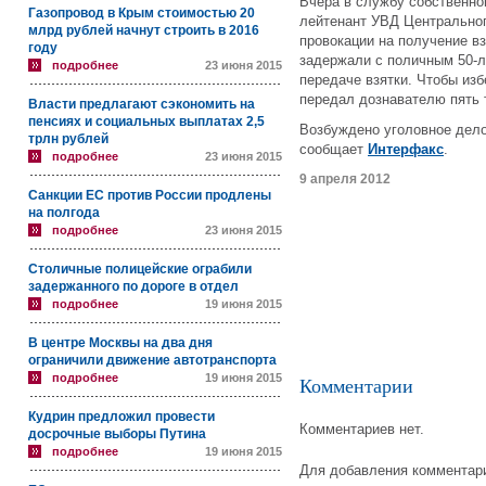
Вчера в службу собственно
Газопровод в Крым стоимостью 20
лейтенант УВД Центральног
млрд рублей начнут строить в 2016
провокации на получение в
году
задержали с поличным 50-л
подробнее
23 июня 2015
передаче взятки. Чтобы изб
передал дознавателю пять 
Власти предлагают сэкономить на
пенсиях и социальных выплатах 2,5
Возбуждено уголовное дело 
трлн рублей
сообщает
Интерфакс
.
подробнее
23 июня 2015
9 апреля 2012
Санкции ЕС против России продлены
на полгода
подробнее
23 июня 2015
Столичные полицейские ограбили
задержанного по дороге в отдел
подробнее
19 июня 2015
В центре Москвы на два дня
ограничили движение автотранспорта
подробнее
19 июня 2015
Комментарии
Кудрин предложил провести
Комментариев нет.
досрочные выборы Путина
подробнее
19 июня 2015
Для добавления комментари