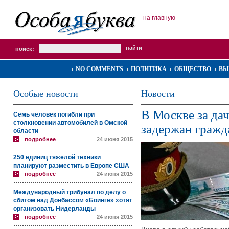
на главную
поиск:
NO COMMENTS
ПОЛИТИКА
ОБЩЕСТВО
ВЫ
Особые новости
Новости
В Москве за да
Семь человек погибли при
столкновении автомобилей в Омской
задержан гражд
области
подробнее
24 июня 2015
250 единиц тяжелой техники
планируют разместить в Европе США
подробнее
24 июня 2015
Международный трибунал по делу о
сбитом над Донбассом «Боинге» хотят
организовать Нидерланды
подробнее
24 июня 2015