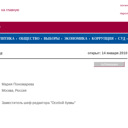
логин
на главную
паро
ЛИТИКА
ОБЩЕСТВО
ВЫБОРЫ
ЭКОНОМИКА
КОРРУПЦИЯ
СУД
ли
открыт: 14 января 2010
публикации
Мария Пономарева
Москва, Россия
Заместитель шеф-редактора "Особой буквы"