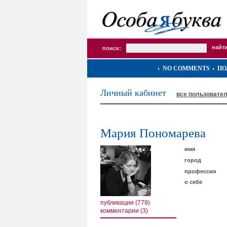
поиск:
NO COMMENTS
ПО
Личный кабинет
все пользовате
Мария Пономарева
имя
город
профессия
о себе
публикации (779)
комментарии (3)