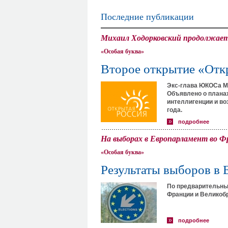
Последние публикации
Михаил Ходорковский продолжает 
«Особая буква»
Второе открытие «Отк
Экс-глава ЮКОСа М
Объявлено о планах
интеллигенции и во
года.
подробнее
На выборах в Европарламент во 
«Особая буква»
Результаты выборов в 
По предварительны
Франции и Великоб
подробнее