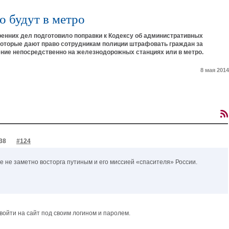
о будут в метро
енних дел подготовило поправки к Кодексу об административных
которые дают право сотрудникам полиции штрафовать граждан за
ние непосредственно на железнодорожных станциях или в метро.
8 мая 2014
38
#124
е не заметно восторга путиным и его миссией «спасителя» России.
ойти на сайт под своим логином и паролем.