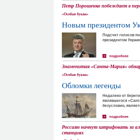
Петр Порошенко побеждает в перв
«Особая буква»
Новым президентом Ук
Подсчет голосов по
президентом Украин
подробнее
Знаменитая «Санта-Мария» обнару
«Особая буква»
Обломки легенды
Недалеко от берего
являвшегося «Сант
безусловно, являет
подробнее
Россиян начнут штрафовать за ал
станциях