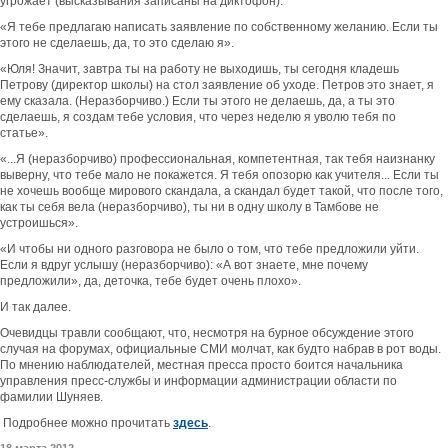
угрожает (высказывания записаны на диктофон):
«Я тебе предлагаю написать заявление по собственному желанию. Если ты
этого не сделаешь, да, то это сделаю я».
«Юля! Значит, завтра ты на работу не выходишь, ты сегодня кладешь
Петрову (директор школы) на стол заявление об уходе. Петров это знает, я
ему сказала. (Неразборчиво.) Если ты этого не делаешь, да, а ты это
сделаешь, я создам тебе условия, что через неделю я уволю тебя по
статье».
«...Я (неразборчиво) профессиональная, компетентная, так тебя наизнанку
выверну, что тебе мало не покажется. Я тебя опозорю как учителя... Если ты
не хочешь вообще мирового скандала, а скандал будет такой, что после того,
как ты себя вела (неразборчиво), ты ни в одну школу в Тамбове не
устроишься».
«И чтобы ни одного разговора не было о том, что тебе предложили уйти.
Если я вдруг услышу (неразборчиво): «А вот знаете, мне почему
предложили», да, деточка, тебе будет очень плохо».
И так далее.
Очевидцы травли сообщают, что, несмотря на бурное обсуждение этого
случая на форумах, официальные СМИ молчат, как будто набрав в рот воды.
По мнению наблюдателей, местная пресса просто боится начальника
управления пресс-службы и информации администрации области по
фамилии Шуняев.
Подробнее можно прочитать
здесь
.