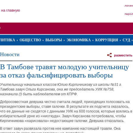
логин
на главную
паро
ЛИТИКА
ОБЩЕСТВО
ВЫБОРЫ
ЭКОНОМИКА
КОРРУПЦИЯ
СУД
Новости
разместить
В Тамбове травят молодую учительницу
за отказ фальсифицировать выборы
Учительницу начальных классов Юлию Кирпичникову из школы №31 г.
Тамбова завуч Ольга Кирсанова, она же председатель УИК №758,
назначила (!) быть наблюдателем от КПРФ.
Добросовестная девушка честно считала людей, приходящих голосовать на
президентские выборы, ставя галочки. В результате их подсчета оказалось,
что ее данные не сходятся с данными УИК на 600 голосов, которые взялись в
избирательной урне из «ниоткуда». Завуч Кирсанова потребовала, чтобы
Кирпичникова «нарисовала» недостающие галочки. Девушка отказалась.
В ответ завуч развязала против нее кампанию настоящей травли. Она