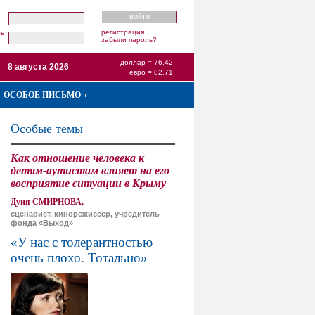
регистрация
ль
забыли пароль?
доллар = 76,42
8 августа 2026
евро = 82,71
ОСОБОЕ ПИСЬМО
Особые темы
Как отношение человека к
детям-аутистам влияет на его
восприятие ситуации в Крыму
Дуня СМИРНОВА,
сценарист, кинорежиссер, учредитель
фонда «Выход»
«У нас с толерантностью
очень плохо. Тотально»