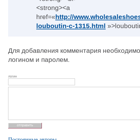
<strong><a
href=«
http://www.wholesaleshoe
louboutin-c-1315.html
»>loubouti
Для добавления комментария необходимо 
логином и паролем.
логин
Постоянные авторы