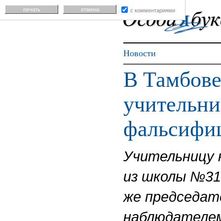
печать
отмена
с комментариями
Новости
В Тамбове
учительни
фальсифи
Учительницу 
из школы №31 
же председате
наблюдателе