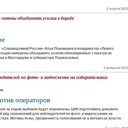
2 апреля 2013
 готовы объединить усилия в борьбе
ое
т «Справедливой России» Илья Пономарев и координатор «Левого
альцов намерены объединить усилия оппозиционных структур на
ах в Мосгордуму и губернатора Подмосковья.
5 февраля 2013
юдателей по фото- и видеосъемке на избирательных
ин
отив операторов
ля за ходом выборов будут ограничены. ЦИК подготовила документ,
 ряд ограничений для наблюдателей по фото- и видеосъемке на
тках. Мотивы ясны: прозрачность голосования не в интересах власти.