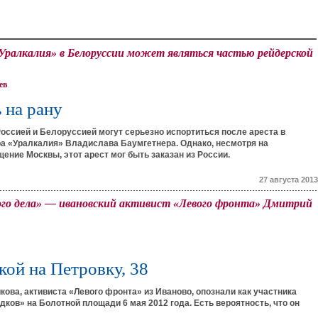
«Уралкалия» в Белоруссии может являться частью рейдерской
ев
 на рану
ссией и Белоруссией могут серьезно испортиться после ареста в
а «Уралкалия» Владислава Баумгетнера. Однако, несмотря на
ние Москвы, этот арест мог быть заказан из России.
27 августа 2013
ого дела» — ивановский активист «Левого фронта» Дмитрий
кой на Петровку, 38
ова, активиста «Левого фронта» из Иваново, опознали как участника
ков» на Болотной площади 6 мая 2012 года. Есть вероятность, что он