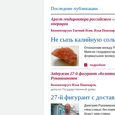
Последние публикации
Арест гендиректора российского 
операции
Комментируют Евгений Ясин, Илья Пономар
Не сыпь калийную соль
Отношения между Ро
Минске гендиректор
формальное возмуще
подробнее
Задержан 27-й фигурант «болотн
Рукавишников
Комментирует Илья Пономарев,
депутат Государственной думы
27-й фигурант с достав
Дмитрия Рукавишник
«массовых беспоряд
будет арестован.