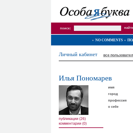
поиск:
NO COMMENTS
ПО
Личный кабинет
все пользовате
Илья Пономарев
имя
город
профессия
о себе
публикации (26)
комментарии (0)