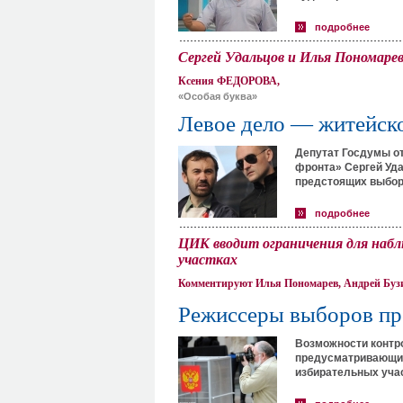
подробнее
Сергей Удальцов и Илья Пономарев
Ксения ФЕДОРОВА,
«Особая буква»
Левое дело — житейск
Депутат Госдумы о
фронта» Сергей Уд
предстоящих выбор
подробнее
ЦИК вводит ограничения для набл
участках
Комментируют Илья Пономарев, Андрей Буз
Режиссеры выборов пр
Возможности контро
предусматривающий
избирательных учас