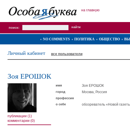
на главную
поиск:
NO COMMENTS
ПОЛИТИКА
ОБЩЕСТВО
ВЫ
Личный кабинет
все пользователи
Зоя ЕРОШОК
имя
Зоя ЕРОШОК
город
Москва, Россия
профессия
о себе
обозреватель «Новой газет
публикации (1)
комментарии (0)