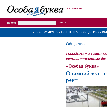
на главную
поиск:
NO COMMENTS
ПОЛИТИКА
ОБЩЕСТВО
ВЫ
Общество
Наводнение в Сочи: э
сель, затопленные до
«Особая буква»
Олимпийскую ст
реки