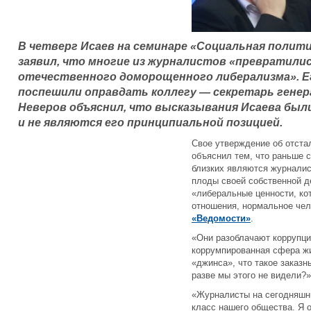
В четверг Исаев на семинаре «Социальная полити
заявил, что многие из журналистов «превратилис
отечественного доморощенного либерализма». Е
поспешили оправдать коллегу — секретарь генер
Неверов объяснил, что высказывания Исаева был
и не являются его принципиальной позицией.
Свое утверждение об отста
объяснил тем, что раньше 
близких являются журнали
плоды своей собственной д
«либеральные ценности, к
отношения, нормальное чел
«Ведомости»
.
«Они разоблачают коррупци
коррумпированная сфера жи
«джинса», что такое заказ
разве мы этого не видели?
«Журналисты на сегодняшн
класс нашего общества. Я 