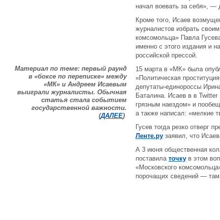
начал воевать за себя», — 
Кроме того, Исаев возмуще
журналистов избрать свои
комсомольца» Павла Гусева
именно с этого издания и н
российской прессой.
Материал по теме: первый раунд
15 марта в «МК» была опуб
в «боксе по переписке» между
«Политическая проституция
«МК» и Андреем Исаевым
депутаты-единороссы Ирина
выиграли журналисты. Обычная
Баталина. Исаев в в Twitte
статья стала событием
грязным наездом» и пообеща
государственной важности.
а также написал: «мелкие т
(
ДАЛЕЕ
)
Гусев тогда резко отверг пр
Ленте.ру
заявил, что Исаев
А 3 июня общественная кол
поставила
точку
в этом воп
«Московского комсомольца»
порочащих сведений — там