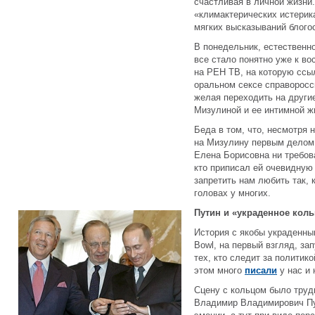
счастливая в личной жизни.
«климактерических истерик
мягких высказываний бло
В понедельник, естественн
все стало понятно уже к во
на РЕН ТВ, на которую ссы
оральном сексе справоросск
желая переходить на други
Мизулиной и ее интимной ж
Беда в том, что, несмотря 
на Мизулину первым делом 
Елена Борисовна ни требов
кто приписал ей очевидную
запретить нам любить так, 
головах у многих.
Путин и «украденное кол
История с якобы украденны
Bowl, на первый взгляд, за
тех, кто следит за политик
этом много
писали
у нас и
Сцену с кольцом было трудн
Владимир Владимирович Пу