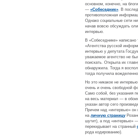
основном, конечно, на блог
—
«Собеседник»
. В послед
противоположная информац
Однако социальные сети ник
начав вовсю обсуждать оли
интервью.
В «Собеседнике» написано 
«Агентства русской информ
интервью у депутата Госду
уважаемое агентство не был
поискать. Открыла их глав
обнаружила. Тогда я воспо
тогда получила вожделенно
Но это никакое не интервью.
очень и очень свободной фо
Само собой, без указания 
на весь материал — в обоих
указан автор сего произвед
Причем над «интервью» он п
на
личную страницу
Розано
шутит), а под «интервью» —
перекидывает на странный
рода кодированию).