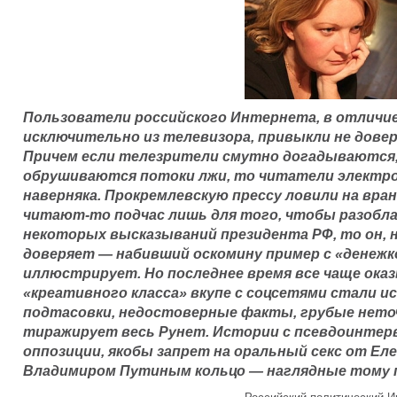
Пользователи российского Интернета, в отличие
исключительно из телевизора, привыкли не дов
Причем если телезрители смутно догадываются, 
обрушиваются потоки лжи, то читатели электр
наверняка. Прокремлевскую прессу ловили на вран
читают-то подчас лишь для того, чтобы разобла
некоторых высказываний президента РФ, то он, 
доверяет — набивший оскомину пример с «денежк
иллюстрирует. Но последнее время все чаще ока
«креативного класса» вкупе с соцсетями стали 
подтасовки, недостоверные факты, грубые нето
тиражирует весь Рунет. Истории с псевдоинтер
оппозиции, якобы запрет на оральный секс от Ел
Владимиром Путиным кольцо — наглядные тому 