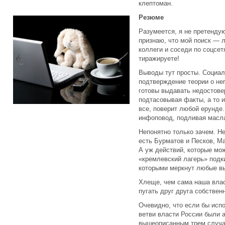
клептоман.
Резюме
Разумеется, я не претендую
признаю, что мой поиск — 
коллеги и соседи по соцсет
тиражируете!
Выводы тут просты. Социал
подтверждение теории о не
готовы выдавать недостов
подтасовывая факты, а то 
все, поверит любой ерунде
инфоповод, подливая масла
Непонятно только зачем. Не
есть Бурматов и Песков, Ма
А уж действий, которые мож
«кремлевский лагерь» подк
которыми меркнут любые в
Хлеще, чем сама наша влас
пугать друг друга собстве
Очевидно, что если бы исп
ветви власти России были а
вышеописанным трем случая