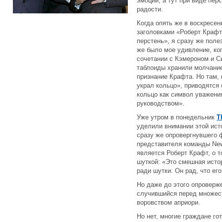
эмоции, а тут при виде пер
радости.
Когда опять же в воскресе
заголовками «Роберт Крафт 
перстень», я сразу же поле
же было мое удивление, ко
сочетании с Кэмероном и Си
таблоиды хранили молчани
признание Крафта. Но там, 
украл кольцо», приводятся
кольцо как символ уважени
руководством».
Уже утром в понедельник
T
уделили внимании этой ист
сразу же опровергнувшего 
представителя команды New
является Роберт Крафт, о т
шуткой: «Это смешная истор
ради шутки. Он рад, что ег
Но даже до этого опроверж
случившийся перед множест
воровством априори.
Но нет, многие граждане го