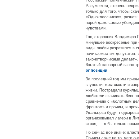
Российский политический И
Разумеется, степень неприяз
только для того, чтобы ска
«Одноклассниках», разная: 
порой даже самые убежден
чувствами.
Так, сторонник Владимира 
минувшее воскресенье при 
виды любви разразился в 
почитаемых им депутатов: 
законотворчихами делает». 
богатый словарный запас т
оппозиции
.
За последний год мы привы
глупости, жестокости и за
жизни. Пострадали курильщ
любители скачивать беспла
сравнению с «болотным де
фронтом» и прочим, и прочи
Удальцова будут подозреват
организовывал лагери в Ли
строя, — я бы только посм
Но сейчас все иначе: власть
Причем даже на то, чего он