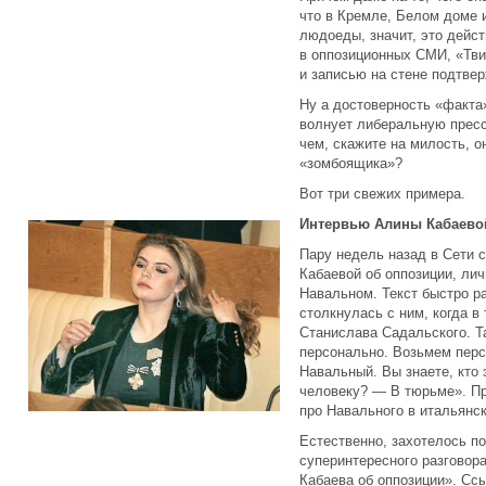
что в Кремле, Белом доме 
людоеды, значит, это дейст
в оппозиционных СМИ, «Тви
и записью на стене подтве
Ну а достоверность «факта
волнует либеральную прессу
чем, скажите на милость, о
«зомбоящика»?
Вот три свежих примера.
Интервью Алины Кабаево
Пару недель назад в Сети 
Кабаевой об оппозиции, лич
Навальном. Текст быстро р
столкнулась с ним, когда 
Станислава Садальского. Т
персонально. Возьмем перс
Навальный. Вы знаете, кто
человеку? — В тюрьме». П
про Навального в итальянс
Естественно, захотелось по
суперинтересного разговор
Кабаева об оппозиции». Ссы