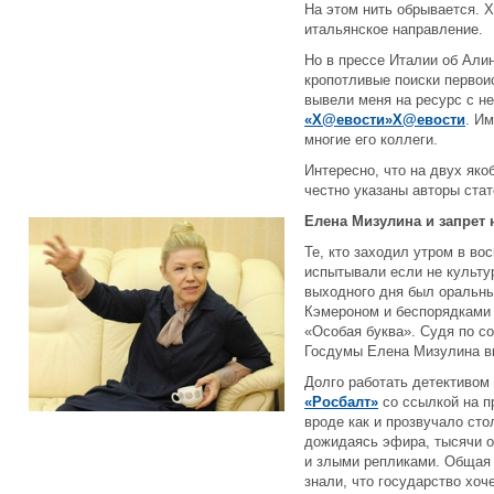
На этом нить обрывается. Х
итальянское направление.
Но в прессе Италии об Алин
кропотливые поиски первои
вывели меня на ресурс с 
«Х@евости»Х@евости
. И
многие его коллеги.
Интересно, что на двух як
честно указаны авторы стат
Елена Мизулина и запрет 
Те, кто заходил утром в во
испытывали если не культу
выходного дня был оральны
Кэмероном и беспорядками 
«Особая буква». Судя по с
Госдумы Елена Мизулина вы
Долго работать детективом
«Росбалт»
со ссылкой на п
вроде как и прозвучало ст
дожидаясь эфира, тысячи 
и злыми репликами. Общая 
знали, что государство хоч