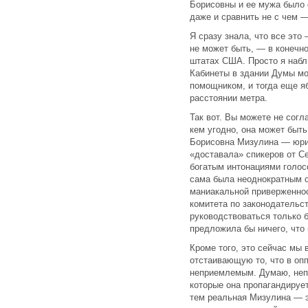
Борисовны и ее мужа было с
даже и сравнить не с чем 
Я сразу знала, что все это 
не может быть, — в конечн
штатах США. Просто я набл
Кабинеты в здании Думы мо
помощником, и тогда еще я
расстоянии метра.
Так вот. Вы можете не согл
кем угодно, она может быт
Борисовна Мизулина — юрис
«доставала» спикеров от Се
богатым интонациями голос
сама была неоднократным с
маниакальной приверженно
комитета по законодательст
руководствоваться только б
предложила бы ничего, что
Кроме того, это сейчас мы 
отстаивающую то, что в оп
неприемлемым. Думаю, неп
которые она пропагандируе
тем реальная Мизулина — э