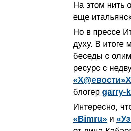
На этом нить 
еще итальянск
Но в прессе И
духу. В итоге
беседы с олим
ресурс с нед
«Х@евости»
блогер
garry-
Интересно, чт
«Bimru»
и
«Уз
от лица Кабае