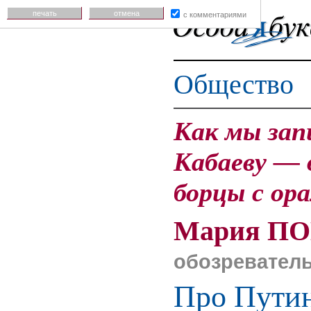
печать
отмена
с комментариями
Общество
Как мы зап
Кабаеву — 
борцы с ор
Мария П
обозревател
Про Путин