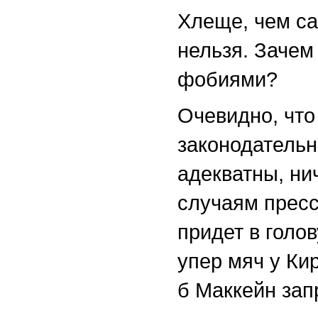
Хлеще, чем са
нельзя. Зачем
фобиями?
Очевидно, что
законодательн
адекватны, н
случаям пресс
придет в голо
упер мяч у Ки
б Маккейн зап