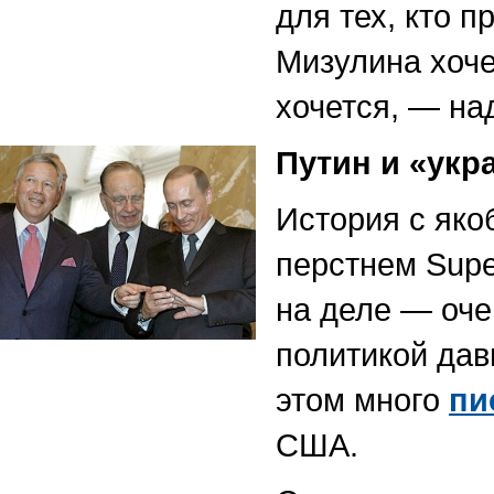
для тех, кто 
Мизулина хоче
хочется, — над
Путин и «укр
История с як
перстнем Supe
на деле — очен
политикой дав
этом много
пи
США.