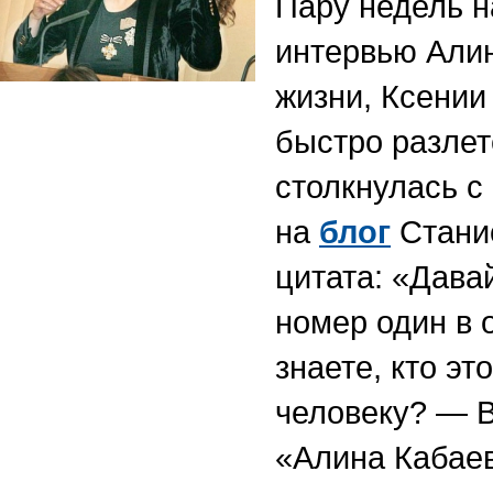
Пару недель н
интервью Алин
жизни, Ксении
быстро разлет
столкнулась с
на
блог
Станис
цитата: «Дава
номер один в
знаете, кто э
человеку? — 
«Алина Кабаев