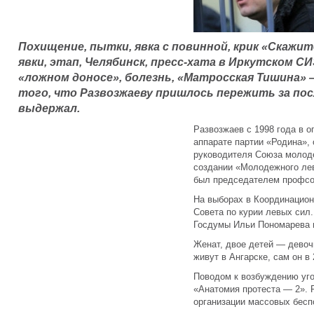
Похищение, пытки, явка с повинной, крик «Скажит
явки, этап, Челябинск, пресс-хата в Иркутском С
«ложном доносе», болезнь, «Матросская Тишина»
того, что Развозжаеву пришлось пережить за посл
выдержал.
Развозжаев с 1998 года в 
аппарате партии «Родина», 
руководителя Союза молоде
создании «Молодежного лев
был председателем профсою
На выборах в Координацион
Совета по курии левых сил
Госдумы Ильи Пономарева и
Женат, двое детей — девочк
живут в Ангарске, сам он в
Поводом к возбуждению уго
«Анатомия протеста — 2». 
организации массовых бесп