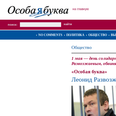
на главную
поиск:
NO COMMENTS
ПОЛИТИКА
ОБЩЕСТВО
ВЫ
Общество
1 мая — день солидар
Развозжаевым, обвин
«Особая буква»
Леонид Развозж