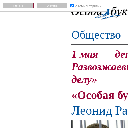
печать
отмена
с комментариями
Общество
1 мая — де
Развозжаев
делу»
«Особая б
Леонид Ра