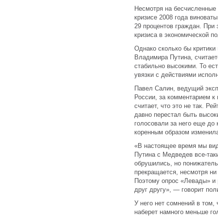
Несмотря на бесчисленные 
кризисе 2008 года виноваты
29 процентов граждан. При 
кризиса в экономической по
Однако сколько бы критики 
Владимира Путина, считает
стабильно высокими. То ес
увязки с действиями испол
Павел Салин, ведущий эксп
России, за комментарием к
считает, что это не так. Ре
давно перестал быть высок
голосовали за него еще до 
коренным образом изменил
«В настоящее время мы вид
Путина с Медведев все-таки
обрушились, но понижатель
прекращается, несмотря ни 
Поэтому опрос «Левады» и 
друг другу», — говорит пол
У него нет сомнений в том,
наберет намного меньше гол