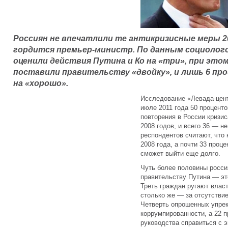
Россиян не впечатлили те антикризисные меры 2
гордится премьер-министр. По данным социолого
оценили действия Путина и Ко на «три», при этом
поставили правительству «двойку», и лишь 6 пр
на «хорошо».
Исследование «Левада-цент
июле 2011 года 50 процент
повторения в России кризис
2008 годов, и всего 36 — не
респондентов считают, что 
2008 года, а почти 33 проце
сможет выйти еще долго.
Чуть более половины россия
правительству Путина — эт
Треть граждан ругают власт
столько же — за отсутстви
Четверть опрошенных упре
коррумпированности, а 22 
руководства справиться с 