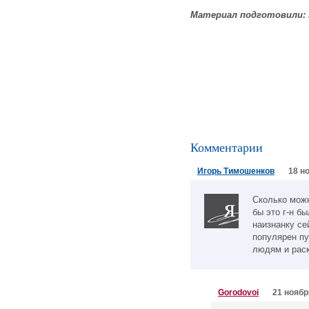
Материал подготовили:
Комментарии
Игорь Тимошенков
18 н
Сколько можн
бы это г-н б
наизнанку се
популярен пу
людям и раск
Gorodovoi
21 ноябр