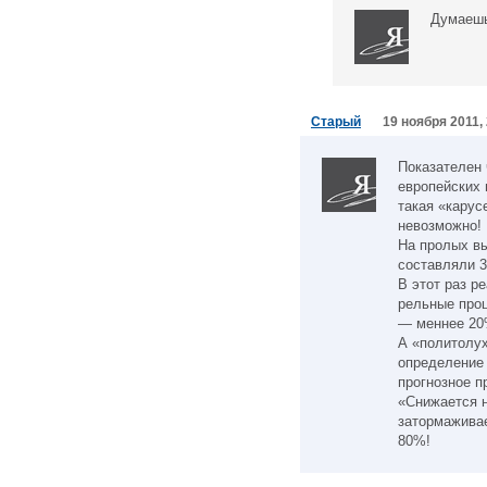
Думаешь
Старый
19 ноября 2011,
Показателен
европейских 
такая «карус
невозможно!
На пролых в
составляли 3
В этот раз р
рельные проц
— меннее 20
А «политолу
определение 
прогнозное п
«Снижается н
затормаживае
80%!