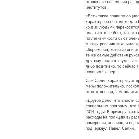
отношение населения распр
институтов.
«Есть такое правило социо
характерное не только для 
кризис людьми переносится
власти это не бьет, как это
по легитимности бьют очень
многих россиян закончился
сбережения, которые они о
те же самые действия руко
другому: если в «нулевые»
либо позитивно, то сейчас 
пояснил эксперт.
Сам Салин характеризует п
меры положительно, поскол
ответственная, чем политик
«Другое дело, что власти с
социальных программ, что 
2014 годы. К примеру, трат
расходы на полицию выраст
намерения, конечно, я оцен
подчеркнул Павел Салин.