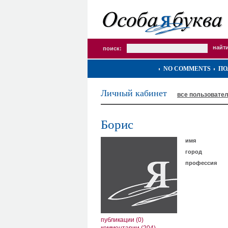
поиск:
NO COMMENTS
ПО
Личный кабинет
все пользовате
Борис
имя
город
профессия
публикации (0)