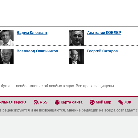
Вадим Клювгант
Анатолий КОВЛЕР
Всеволод Овчинников
Георгий Сатаров
 буква — особое мнение об особых вещах. Все права защищены.
ильная версия
RSS
Карта сайта
Мой мир
ЖЖ
не рецензируются и не возвращаются. Мнение редакции не всегда совпадает 