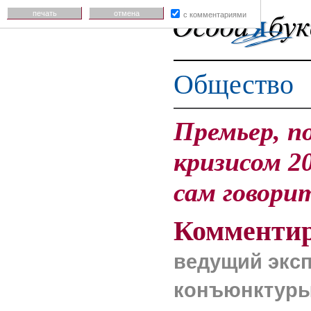
печать
отмена
с комментариями
Общество
Премьер, п
кризисом 20
сам говори
Комментир
ведущий эксп
конъюнктуры