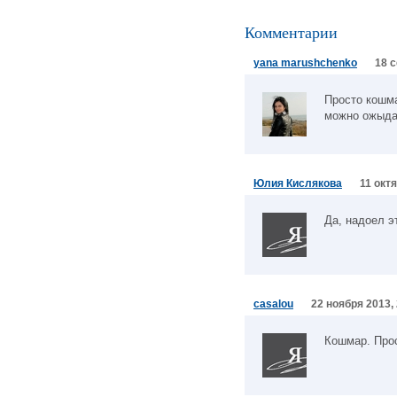
Комментарии
yana marushchenko
18 с
Просто кошма
можно ожыда
Юлия Кислякова
11 октя
Да, надоел э
casalou
22 ноября 2013,
Кошмар. Прос