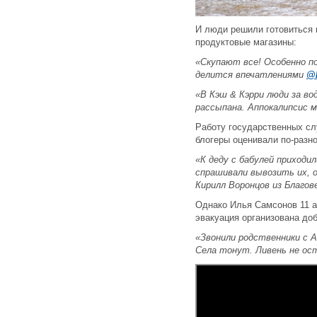
И люди решили готовиться к
продуктовые магазины:
«Скупают все! Особенно п
делится впечатлениями
@K
«В Кэш & Кэрри люди за вод
рассыпана. Аппокалипсис 
Работу государственных сл
блогеры оценивали по-разн
«К деду с бабулей приходи
спрашивали вывозить их,
Кирилл Воронцов из Благов
Однако Илья Самсонов 11 
эвакуация организована до
«Звонили родственники с 
Села тонут. Ливень не ост