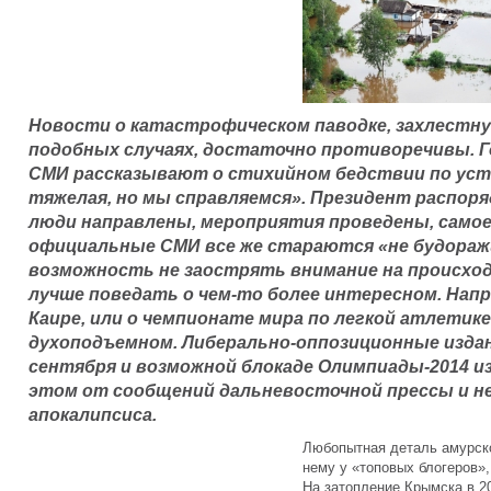
Новости о катастрофическом паводке, захлестнув
подобных случаях, достаточно противоречивы. 
СМИ рассказывают о стихийном бедствии по уст
тяжелая, но мы справляемся». Президент распоря
люди направлены, мероприятия проведены, самое
официальные СМИ все же стараются «не будоражи
возможность не заострять внимание на происхо
лучше поведать о чем-то более интересном. Напр
Каире, или о чемпионате мира по легкой атлетике
духоподъемном. Либерально-оппозиционные издан
сентября и возможной блокаде Олимпиады-2014 из
этом от сообщений дальневосточной прессы и н
апокалипсиса.
Любопытная деталь амурско
нему у «топовых блогеров»
На затопление Крымска в 20