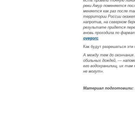
есть провели точную лини
реки Амур поменяется посл
меняется как раз после та
территории России окажетс
напротив, на северном бер
результате придется пере
вновь проходила по фарва
ovegorc
.
Как будут разрешаться эти
А между тем до окончания 
обильных дождей, —
напом
его водохранилищ, их там
не могут».
Материал подготовили: