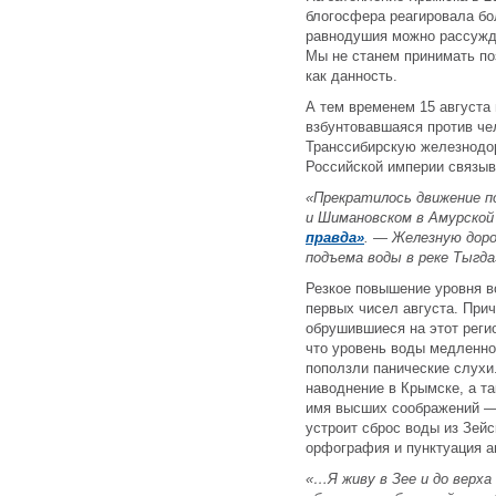
блогосфера реагировала бо
равнодушия можно рассужда
Мы не станем принимать по
как данность.
А тем временем 15 августа
взбунтовавшаяся против че
Транссибирскую железнодор
Российской империи связыв
«Прекратилось движение п
и Шимановском в Амурской
правда»
. — Железную доро
подъема воды в реке Тыгда
Резкое повышение уровня в
первых чисел августа. При
обрушившиеся на этот регио
что уровень воды медленно,
поползли панические слухи
наводнение в Крымске, а та
имя высших соображений —
устроит сброс воды из Зей
орфография и пунктуация 
«…Я живу в Зее и до верха