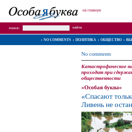
на главную
поиск:
NO COMMENTS
ПОЛИТИКА
ОБЩЕСТВО
ВЫ
No comments
Катастрофическое на
проходит при сдержа
общественности
«Особая буква»
«Спасают только
Ливень не остан