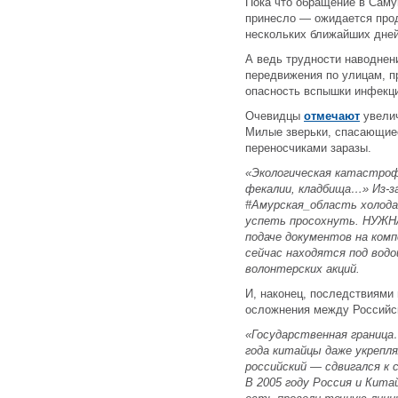
Пока что обращение в Сам
принесло — ожидается прод
нескольких ближайших дней
А ведь трудности наводнен
передвижения по улицам, 
опасность вспышки инфекц
Очевидцы
отмечают
увелич
Милые зверьки, спасающиес
переносчиками заразы.
«Экологическая катастро
фекалии, кладбища…» Из-з
#Амурская_область холода
успеть просохнуть. НУЖН
подаче документов на ком
сейчас находятся под вод
волонтерских акций.
И, наконец, последствиями
осложнения между Российс
«Государственная граница
года китайцы даже укрепля
российский — сдвигался к 
В 2005 году Россия и Кит