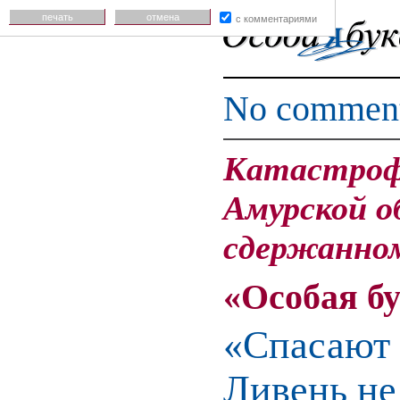
печать
отмена
с комментариями
No commen
Катастрофи
Амурской о
сдержанно
«Особая б
«Спасают т
Ливень не 