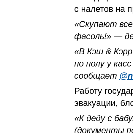
с налетов на 
«Скупают все
фасоль!» — д
«В Кэш & Кэрр
по полу у кас
сообщает
@n
Работу госуда
эвакуации, бл
«К деду с баб
(документы по