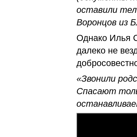
оставили те
Воронцов из 
Однако Илья 
далеко не вез
добросовестно
«Звонили род
Спасают толь
останавливает