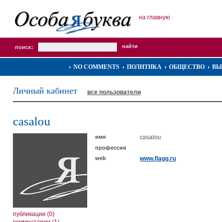
на главную
поиск:
NO COMMENTS
ПОЛИТИКА
ОБЩЕСТВО
ВЫ
Личный кабинет
все пользователи
casalou
имя
casalou
профессия
web
www.flagg.ru
публикации (0)