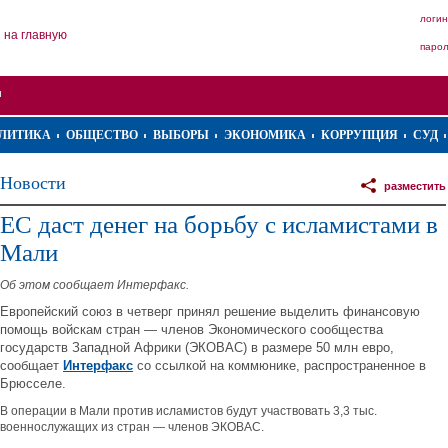
логин
на главную
паро
ЛИТИКА
ОБЩЕСТВО
ВЫБОРЫ
ЭКОНОМИКА
КОРРУПЦИЯ
СУД
Новости
разместить
ЕС даст денег на борьбу с исламистами в
Мали
Об этом сообщает Интерфакс.
Европейский союз в четверг принял решение выделить финансовую
помощь войскам стран — членов Экономического сообщества
государств Западной Африки (ЭКОВАС) в размере 50 млн евро,
сообщает
Интерфакс
со ссылкой на коммюнике, распространенное в
Брюсселе.
В операции в Мали против исламистов будут участвовать 3,3 тыс.
военнослужащих из стран — членов ЭКОВАС.