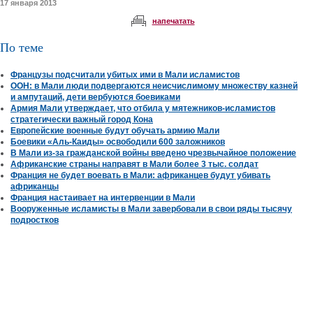
17 января 2013
напечатать
По теме
Французы подсчитали убитых ими в Мали исламистов
ООН: в Мали люди подвергаются неисчислимому множеству казней
и ампутаций, дети вербуются боевиками
Армия Мали утверждает, что отбила у мятежников-исламистов
стратегически важный город Кона
Европейские военные будут обучать армию Мали
Боевики «Аль-Каиды» освободили 600 заложников
В Мали из-за гражданской войны введено чрезвычайное положение
Африканские страны направят в Мали более 3 тыс. солдат
Франция не будет воевать в Мали: африканцев будут убивать
африканцы
Франция настаивает на интервенции в Мали
Вооруженные исламисты в Мали завербовали в свои ряды тысячу
подростков