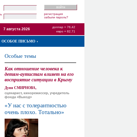
регистрация
ль
забыли пароль?
доллар = 76,42
7 августа 2026
евро = 82,71
ОСОБОЕ ПИСЬМО
Особые темы
Как отношение человека к
детям-аутистам влияет на его
восприятие ситуации в Крыму
Дуня СМИРНОВА,
сценарист, кинорежиссер, учредитель
фонда «Выход»
«У нас с толерантностью
очень плохо. Тотально»