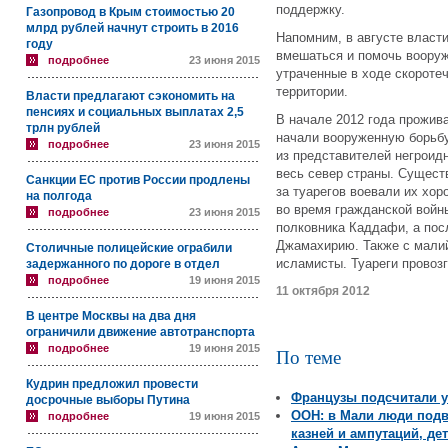
поддержку.
Газопровод в Крым стоимостью 20
млрд рублей начнут строить в 2016
Напомним, в августе влас
году
вмешаться и помочь воору
подробнее
23 июня 2015
утраченные в ходе скороте
территории.
Власти предлагают сэкономить на
пенсиях и социальных выплатах 2,5
В начале 2012 года прожив
трлн рублей
начали вооруженную борьб
подробнее
23 июня 2015
из представителей негроид
весь север страны. Существ
Санкции ЕС против России продлены
за туарегов воевали их хо
на полгода
во время гражданской войн
подробнее
23 июня 2015
полковника Каддафи, а пос
Джамахирию. Также с мали
Столичные полицейские ограбили
исламисты. Туареги провоз
задержанного по дороге в отдел
подробнее
19 июня 2015
11 октября 2012
В центре Москвы на два дня
ограничили движение автотранспорта
подробнее
19 июня 2015
По теме
Кудрин предложил провести
Французы подсчитали у
досрочные выборы Путина
ООН: в Мали люди под
подробнее
19 июня 2015
казней и ампутаций, де