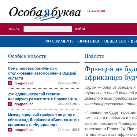
на главную
поиск:
NO COMMENTS
ПОЛИТИКА
ОБЩЕСТВО
ВЫ
Особые новости
Новости
Франция не буде
Семь человек погибли при
столкновении автомобилей в Омской
африканцев буд
области
подробнее
24 июня 2015
Париж — один из основных
туарегов в своей бывшей 
250 единиц тяжелой техники
Вместо этого предполагае
планируют разместить в Европе США
западноафриканских стран
подробнее
24 июня 2015
«Франция не будет проводи
Международный трибунал по делу о
вмешаться в события в это
сбитом над Донбассом «Боинге» хотят
заявил президент Французс
организовать Нидерланды
телеканала France 24. При
подробнее
24 июня 2015
готова оказывать африканс