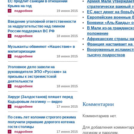
Армия Мали утверждает
ЕС продлит санкции в отношении
Крыма на год
стратегически важный 
подробнее
19 июня 2015
ЕС даст денег на борьб
Европейские военные б
Введение уголовной ответственности
Боевики «Аль-Каиды» о
за надругательство над гимном
В Мали из-за гражданс
России поддержал ВС РФ
положение
подробнее
18 июня 2015
Африканские страны нап
Франция настаивает на
Музыканты обвиняют «Нашествие» в
Вооруженные исламист
милитаризации
тысячу подростков
подробнее
18 июня 2015
Уголовное дело завели на
руководителя ЭПО «Русские» за
призывы к экстремистской
деятельности
подробнее
18 июня 2015
Хирург (Залдостанов) пляшет перед
Кадыровым лезгинку — видео
Комментарии
подробнее
17 июня 2015
Комментариев нет.
По семь лет колонии строгого режима
получили укравшие дорогого котенка
гости столицы
Для добавления комментари
подробнее
17 июня 2015
логином и паролем.