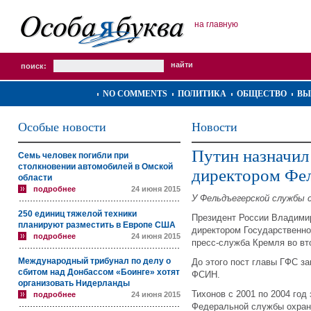
на главную
поиск:
NO COMMENTS
ПОЛИТИКА
ОБЩЕСТВО
ВЫ
Особые новости
Новости
Путин назначил
Семь человек погибли при
столкновении автомобилей в Омской
директором Фе
области
подробнее
24 июня 2015
У Фельдъегерской службы 
250 единиц тяжелой техники
Президент России Владими
планируют разместить в Европе США
директором Государственн
подробнее
24 июня 2015
пресс-служба Кремля во вт
Международный трибунал по делу о
До этого пост главы ГФС з
сбитом над Донбассом «Боинге» хотят
ФСИН.
организовать Нидерланды
Тихонов с 2001 по 2004 год
подробнее
24 июня 2015
Федеральной службы охран