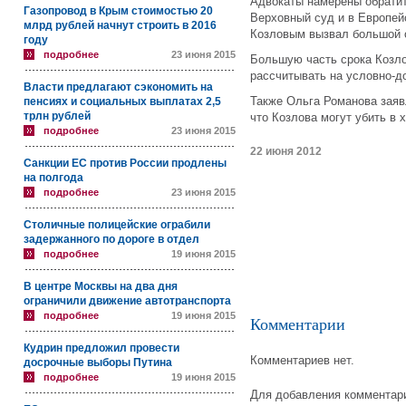
Адвокаты намерены обратит
Газопровод в Крым стоимостью 20
Верховный суд и в Европей
млрд рублей начнут строить в 2016
Козловым вызвал большой 
году
подробнее
23 июня 2015
Большую часть срока Козл
рассчитывать на условно-д
Власти предлагают сэкономить на
Также Ольга Романова заяв
пенсиях и социальных выплатах 2,5
трлн рублей
что Козлова могут убить в 
подробнее
23 июня 2015
22 июня 2012
Санкции ЕС против России продлены
на полгода
подробнее
23 июня 2015
Столичные полицейские ограбили
задержанного по дороге в отдел
подробнее
19 июня 2015
В центре Москвы на два дня
ограничили движение автотранспорта
подробнее
19 июня 2015
Комментарии
Кудрин предложил провести
Комментариев нет.
досрочные выборы Путина
подробнее
19 июня 2015
Для добавления комментари