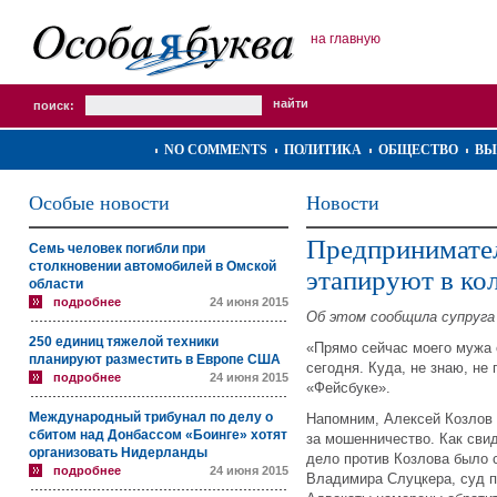
на главную
поиск:
NO COMMENTS
ПОЛИТИКА
ОБЩЕСТВО
ВЫ
Особые новости
Новости
Предпринимател
Семь человек погибли при
столкновении автомобилей в Омской
этапируют в ко
области
подробнее
24 июня 2015
Об этом сообщила супруга
250 единиц тяжелой техники
«Прямо сейчас моего мужа 
планируют разместить в Европе США
сегодня. Куда, не знаю, н
подробнее
24 июня 2015
«Фейсбуке».
Международный трибунал по делу о
Напомним, Алексей Козлов 
сбитом над Донбассом «Боинге» хотят
за мошенничество. Как сви
организовать Нидерланды
дело против Козлова было 
подробнее
24 июня 2015
Владимира Слуцкера, суд 