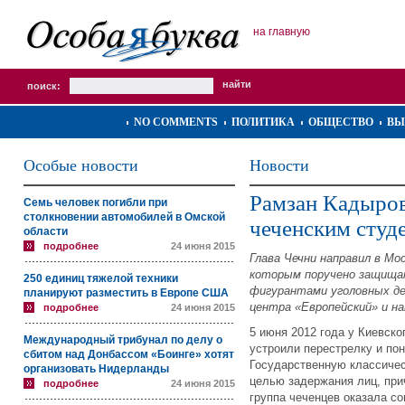
на главную
поиск:
NO COMMENTS
ПОЛИТИКА
ОБЩЕСТВО
ВЫ
Особые новости
Новости
Рамзан Кадыро
Семь человек погибли при
столкновении автомобилей в Омской
чеченским студ
области
подробнее
24 июня 2015
Глава Чечни направил в М
которым поручено защища
250 единиц тяжелой техники
фигурантами уголовных де
планируют разместить в Европе США
центра «Европейский» и на
подробнее
24 июня 2015
5 июня 2012 года у Киевск
Международный трибунал по делу о
устроили перестрелку и по
сбитом над Донбассом «Боинге» хотят
Государственную классиче
организовать Нидерланды
целью задержания лиц, при
подробнее
24 июня 2015
группа чеченцев оказала с