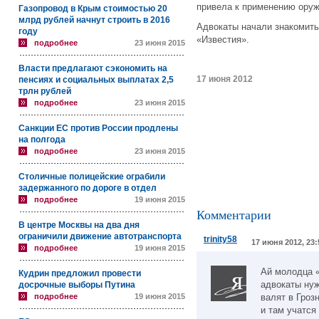
привела к применению оруж
Газопровод в Крым стоимостью 20
млрд рублей начнут строить в 2016
Адвокаты начали знакомить
году
«Известия».
подробнее
23 июня 2015
Власти предлагают сэкономить на
17 июня 2012
пенсиях и социальных выплатах 2,5
трлн рублей
подробнее
23 июня 2015
Санкции ЕС против России продлены
на полгода
подробнее
23 июня 2015
Столичные полицейские ограбили
задержанного по дороге в отдел
подробнее
19 июня 2015
Комментарии
В центре Москвы на два дня
ограничили движение автотранспорта
trinity58
17 июня 2012, 23:
подробнее
19 июня 2015
Ай молодца «
Кудрин предложил провести
адвокаты ну
досрочные выборы Путина
подробнее
19 июня 2015
валят в Гроз
и там учатся