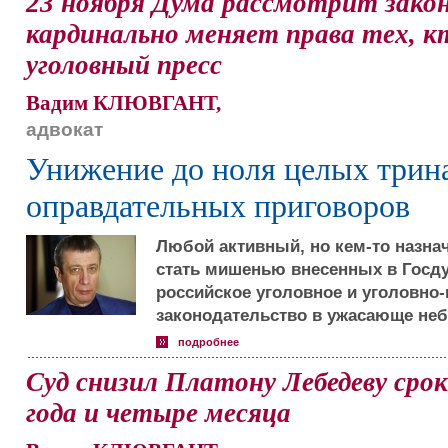
23 ноября Дума рассмотрит зако
кардинально меняет права тех, к
уголовный пресс
Вадим КЛЮВГАНТ,
адвокат
Унижение до ноля целых трин
оправдательных приговоров
Любой активный, но кем-то назна
стать мишенью внесенных в Госд
российское уголовное и уголовно
законодательство в ужасающе неб
подробнее
Суд снизил Платону Лебедеву сро
года и четыре месяца