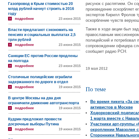
рисунок с распятием. Он со
Газопровод в Крым стоимостью 20
млрд рублей начнут строить в 2016
произведение оскорбляет е
году
экспертов Кирилл Фролов т
подробнее
23 июня 2015
оскорбление чувств верующ
Также в ходе акции был за
Власти предлагают сэкономить на
православным миссионером
пенсиях и социальных выплатах 2,5
трлн рублей
полицейский и потребовал 
подробнее
23 июня 2015
сопровождении офицера сле
сообщает радио РСН.
Санкции ЕС против России продлены
на полгода
подробнее
23 июня 2015
19 мая 2012
Столичные полицейские ограбили
задержанного по дороге в отдел
подробнее
19 июня 2015
По теме
В центре Москвы на два дня
Во время пикета «За с
ограничили движение автотранспорта
активистов в Москве
подробнее
19 июня 2015
Ходорковский подписа
1 марта вместе с Нава
Кудрин предложил провести
Участники арт-группы 
досрочные выборы Путина
подробнее
19 июня 2015
окроплении Мавзолея с
Сторонники Навального