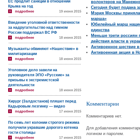
ЕС продлит санкции в отношении
волонтеров на Манежн
Крыма на год
Сегодня будет подана з
подробнее
19 июня 2015
Мэрия Москвы приняла 
марша»
Введение уголовной ответственности
Юбилейный марш нацио
за надругательство над гимном
единства
России поддержал ВС РФ
Меньше трети россиян 
подробнее
18 июня 2015
действия власти в укр
Антивоенное шествие в
Музыканты обвиняют «Нашествие» в
Антивоенная акция в Н
милитаризации
подробнее
18 июня 2015
Уголовное дело завели на
руководителя ЭПО «Русские» за
призывы к экстремистской
деятельности
подробнее
18 июня 2015
Хирург (Залдостанов) пляшет перед
Комментарии
Кадыровым лезгинку — видео
подробнее
17 июня 2015
Комментариев нет.
По семь лет колонии строгого режима
получили укравшие дорогого котенка
Для добавления комментари
гости столицы
логином и паролем.
подробнее
17 июня 2015