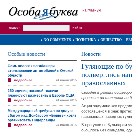
на главную
поиск:
NO COMMENTS
ПОЛИТИКА
ОБЩЕСТВО
ВЫ
Особые новости
Новости
Гуляющие по б
Семь человек погибли при
столкновении автомобилей в Омской
подверглись на
области
подробнее
24 июня 2015
православных
250 единиц тяжелой техники
Сегодня в рамках общегоро
планируют разместить в Европе США
провозят на тележках по б
подробнее
24 июня 2015
Акция задумана как продол
Международный трибунал по делу о
состоявшейся в знак протес
сбитом над Донбассом «Боинге» хотят
называемых народных гулян
организовать Нидерланды
В прогулке по бульварам у
подробнее
24 июня 2015
обошлось без скандала, од