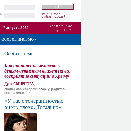
регистрация
ль
забыли пароль?
доллар = 76,42
7 августа 2026
евро = 82,71
ОСОБОЕ ПИСЬМО
Особые темы
Как отношение человека к
детям-аутистам влияет на его
восприятие ситуации в Крыму
Дуня СМИРНОВА,
сценарист, кинорежиссер, учредитель
фонда «Выход»
«У нас с толерантностью
очень плохо. Тотально»