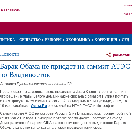
логин
на главную
паро
ЛИТИКА
ОБЩЕСТВО
ВЫБОРЫ
ЭКОНОМИКА
КОРРУПЦИЯ
СУД
Новости
разместить
Барак Обама не приедет на саммит АТЭС
во Владивосток
До этого Путин отказался посетить G8.
Пресс-секретарь американского президента Джей Карни, впрочем, заявил,
что решение главы Белого дома никак не связана с отказом Путина почтить
своим присутствием саммит «Большой восьмерки» в Кэмп-Дэвиде, США, 18—
19 мая, сообщает
Лента.Ru
cо ссылкой на ИТАР-ТАСС и Интерфакс.
Саммит стран АТЭС на острове Русский близ Владивостока пройдет со 2 по 9
сентября 2012 года. Примерно в это же время должен состояться съезд
Демократической партии США, на котором ожидается выдвижение Барака
Обамы в качестве кандидата на второй президентский срок.