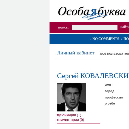
поиск:
NO COMMENTS
ПО
Личный кабинет
все пользовате
Сергей КОВАЛЕВСК
имя
город
профессия
о себе
публикации (1)
комментарии (0)