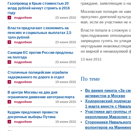
граждане, заявляющие о на
Газопровод в Крым стоимостью 20
млрд рублей начнут строить в 2016
Московская полиция не нам
году
прогулке» деятелей культу
подробнее
23 июня 2015
мая, если ее участники не
Власти предлагают сэкономить на
Власти попали в сложную 
пенсиях и социальных выплатах 2,5
преследованию оппозиционе
трлн рублей
запрещено гулять по улица
подробнее
23 июня 2015
неугодными инакомыслящим
но мирной и ненаказуемой 
Санкции ЕС против России продлены
на полгода
13 мая 2012
подробнее
23 июня 2015
Столичные полицейские ограбили
задержанного по дороге в отдел
По теме
подробнее
19 июня 2015
Во время пикета «За с
В центре Москвы на два дня
активистов в Москве
ограничили движение автотранспорта
Ходорковский подписа
подробнее
19 июня 2015
1 марта вместе с Нава
Участники арт-группы 
Кудрин предложил провести
окроплении Мавзолея с
досрочные выборы Путина
подробнее
19 июня 2015
Сторонники Навального
волонтеров на Манежн