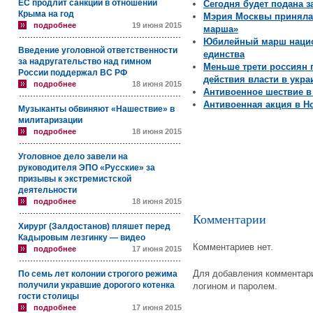
ЕС продлит санкции в отношении
Сегодня будет подана з
Крыма на год
Мэрия Москвы приняла 
подробнее
19 июня 2015
марша»
Юбилейный марш нацио
Введение уголовной ответственности
единства
за надругательство над гимном
Меньше трети россиян 
России поддержал ВС РФ
действия власти в укр
подробнее
18 июня 2015
Антивоенное шествие в
Антивоенная акция в Н
Музыканты обвиняют «Нашествие» в
милитаризации
подробнее
18 июня 2015
Уголовное дело завели на
руководителя ЭПО «Русские» за
призывы к экстремистской
деятельности
подробнее
18 июня 2015
Комментарии
Хирург (Залдостанов) пляшет перед
Кадыровым лезгинку — видео
Комментариев нет.
подробнее
17 июня 2015
Для добавления комментари
По семь лет колонии строгого режима
получили укравшие дорогого котенка
логином и паролем.
гости столицы
подробнее
17 июня 2015