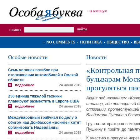
на главную
поиск:
NO COMMENTS
ПОЛИТИКА
ОБЩЕСТВО
ВЫ
Особые новости
Новости
«Контрольная п
Семь человек погибли при
столкновении автомобилей в Омской
бульварам Мос
области
подробнее
24 июня 2015
прогуляться пи
250 единиц тяжелой техники
Акция под названием «Конт
планируют разместить в Европе США
столице, где четвертый д
подробнее
24 июня 2015
оппозиции, протестующей 
Владимира Путина и бесче
Международный трибунал по делу о
сбитом над Донбассом «Боинге» хотят
Группа литераторов намерен
организовать Нидерланды
Пушкину и пройти до памят
подробнее
24 июня 2015
К участию в прогулке чере