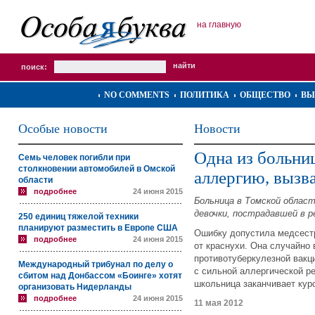
на главную
поиск:
NO COMMENTS
ПОЛИТИКА
ОБЩЕСТВО
ВЫ
Особые новости
Новости
Одна из больниц
Семь человек погибли при
столкновении автомобилей в Омской
аллергию, вызв
области
подробнее
24 июня 2015
Больница в Томской облас
девочки, пострадавшей в 
250 единиц тяжелой техники
планируют разместить в Европе США
Ошибку допустила медсест
подробнее
24 июня 2015
от краснухи. Она случайно 
противотуберкулезной вакц
Международный трибунал по делу о
с сильной аллергической р
сбитом над Донбассом «Боинге» хотят
школьница заканчивает кур
организовать Нидерланды
подробнее
24 июня 2015
11 мая 2012