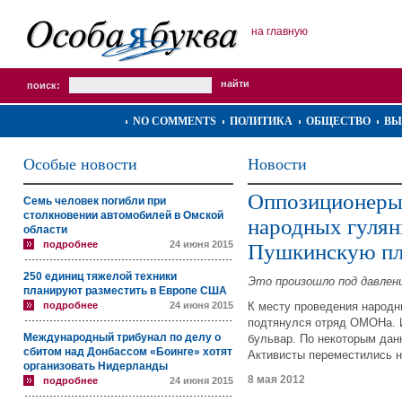
на главную
поиск:
NO COMMENTS
ПОЛИТИКА
ОБЩЕСТВО
ВЫ
Особые новости
Новости
Оппозиционеры
Семь человек погибли при
столкновении автомобилей в Омской
народных гулян
области
подробнее
24 июня 2015
Пушкинскую п
250 единиц тяжелой техники
Это произошло под давлен
планируют разместить в Европе США
подробнее
24 июня 2015
К месту проведения народн
подтянулся отряд ОМОНа. И
Международный трибунал по делу о
бульвар. По некоторым дан
сбитом над Донбассом «Боинге» хотят
Активисты переместились 
организовать Нидерланды
8 мая 2012
подробнее
24 июня 2015