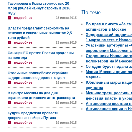
Газопровод в Крым стоимостью 20
млрд рублей начнут строить в 2016
По теме
году
подробнее
23 июня 2015
Во время пикета «За с
Власти предлагают сэкономить на
активистов в Москве
пенсиях и социальных выплатах 2,5
Ходорковский подписа
трлн рублей
1 марта вместе с Нава
подробнее
23 июня 2015
Участники арт-группы 
окроплении Мавзолея с
Санкции ЕС против России продлены
Сторонники Навального
на полгода
волонтеров на Манежн
подробнее
23 июня 2015
Сегодня будет подана з
Мэрия Москвы приняла 
Столичные полицейские ограбили
марша»
задержанного по дороге в отдел
Юбилейный марш нацио
подробнее
19 июня 2015
единства
Меньше трети россиян 
В центре Москвы на два дня
ограничили движение автотранспорта
действия власти в укр
подробнее
19 июня 2015
Антивоенное шествие в
Антивоенная акция в Н
Кудрин предложил провести
досрочные выборы Путина
подробнее
19 июня 2015