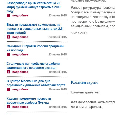
на сайте прокуратуры.
Газопровод в Крым стоимостью 20
млрд рублей начнут строить в 2016
Ранее прокуратура провела 
году
боеприпасы к нему расцени
подробнее
23 июня 2015
не входили в бесплатную н
противоречило Воздушному
Власти предлагают сэкономить на
авиационным правилам, со
пенсиях и социальных выплатах 2,5
трлн рублей
5 мая 2012
подробнее
23 июня 2015
Санкции ЕС против России продлены
на полгода
подробнее
23 июня 2015
Столичные полицейские ограбили
задержанного по дороге в отдел
подробнее
19 июня 2015
В центре Москвы на два дня
Комментарии
ограничили движение автотранспорта
подробнее
19 июня 2015
Комментариев нет.
Кудрин предложил провести
Для добавления комментари
досрочные выборы Путина
логином и паролем.
подробнее
19 июня 2015