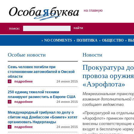
на главную
поиск:
NO COMMENTS
ПОЛИТИКА
ОБЩЕСТВО
ВЫ
Особые новости
Новости
Прокуратура до
Семь человек погибли при
столкновении автомобилей в Омской
провоза оружия
области
подробнее
24 июня 2015
«Аэрофлота»
250 единиц тяжелой техники
Межрегиональная транспо
планируют разместить в Европе США
взимания дополнительной п
подробнее
24 июня 2015
сообщает ведомство.
Международный трибунал по делу о
«Прокуратурой на отдельн
сбитом над Донбассом «Боинге» хотят
«Аэрофлот» принесен проте
организовать Нидерланды
внесены соответствующие и
подробнее
24 июня 2015
входят в бесплатную норму