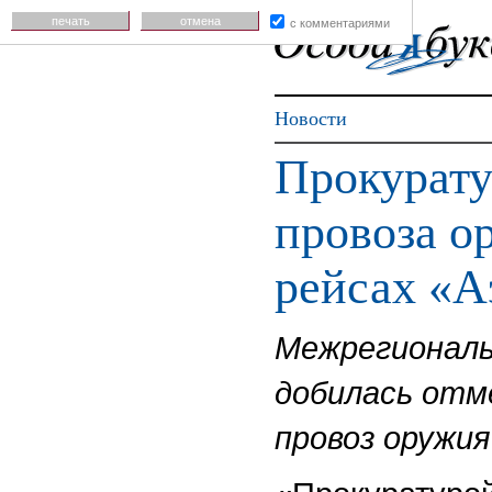
печать
отмена
с комментариями
Новости
Прокурату
провоза о
рейсах «А
Межрегиональ
добилась отм
провоз оружия