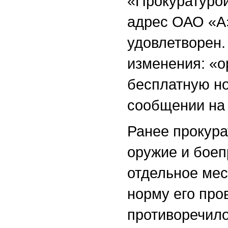
«Прокуратуро
адрес ОАО «Аэ
удовлетворен.
изменения: «о
бесплатную но
сообщении на 
Ранее прокура
оружие и боеп
отдельное мес
норму его про
противоречило