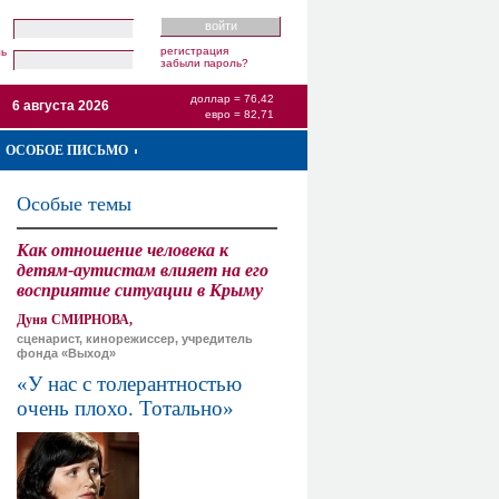
регистрация
ль
забыли пароль?
доллар = 76,42
6 августа 2026
евро = 82,71
ОСОБОЕ ПИСЬМО
Особые темы
Как отношение человека к
детям-аутистам влияет на его
восприятие ситуации в Крыму
Дуня СМИРНОВА,
сценарист, кинорежиссер, учредитель
фонда «Выход»
«У нас с толерантностью
очень плохо. Тотально»