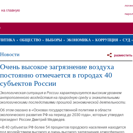
логин
на главную
паро
ЛИТИКА
ОБЩЕСТВО
ВЫБОРЫ
ЭКОНОМИКА
КОРРУПЦИЯ
СУД
Новости
разместить
Очень высокое загрязнение воздуха
постоянно отмечается в городах 40
субъектов России
Экологическая ситуация в России характеризуется высоким уровнем
антропогенного воздействия на природную среду и значительными
экологическими последствиями прошлой экономической деятельности.
Об этом сказано в «Основах государственной политики в области
экологического развития РФ на период до 2030 года», которые утвердил
президент России Дмитрий Медведев.
«В 40 субъектах РФ более 54 процентов городского населения находится
под воздействием высокого и очень высокого загрязнения атмосферного