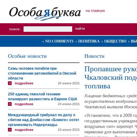
на главную
поиск:
NO COMMENTS
ПОЛИТИКА
ОБЩЕСТВО
ВЫ
Особые новости
Новости
Пропавшее руко
Семь человек погибли при
столкновении автомобилей в Омской
Чкаловский под
области
подробнее
24 июня 2015
топлива
250 единиц тяжелой техники
Хищение бюджетных средст
планируют разместить в Европе США
осуществлении воздушных 
подробнее
24 июня 2015
Чкаловский выявила Москов
Международный трибунал по делу о
«Установлено, что в 2009 
сбитом над Донбассом «Боинге» хотят
государственным учрежден
организовать Нидерланды
воздушных сил» аэропорт 
подробнее
24 июня 2015
перевозки для выполнения 