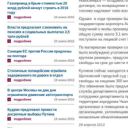
Новосибирск — Владивосто
Газопровод в Крым стоимостью 20
договора, по возвращении 
млрд рублей начнут строить в 2016
топливо надлежит либо восс
году
подробнее
23 июня 2015
Однако в ходе проверки бы
гендиректором аэропорта 
Власти предлагают сэкономить на
поручений о якобы произве
пенсиях и социальных выплатах 2,5
общую сумму около 3,1 млн 
трлн рублей
поступили на лицевой счет
подробнее
23 июня 2015
По материалам проверки со
Санкции ЕС против России продлены
было возбуждено уголовное
на полгода
крупном размере», предусм
подробнее
23 июня 2015
свободы на срок до шести л
Куликов сейчас находится в
Столичные полицейские ограбили
задержанного по дороге в отдел
Щелковский городской суд 
подробнее
19 июня 2015
свободы за хищение 300 мл
Это обвинение было предъяв
В центре Москвы на два дня
служба департамента режи
ограничили движение автотранспорта
сотрудники департамента п
подробнее
19 июня 2015
территории аэродрома Чкал
организовал в помещении а
Кудрин предложил провести
организациям, уклоняющимс
досрочные выборы Путина
незаконным обналичиванием
подробнее
19 июня 2015
28 апреля 2012